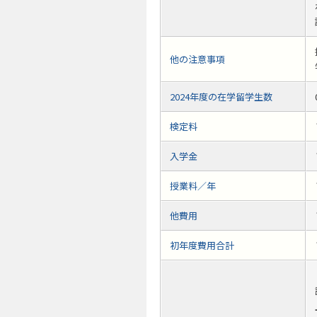
他の注意事項
2024年度の在学留学生数
検定料
入学金
授業料／年
他費用
初年度費用合計