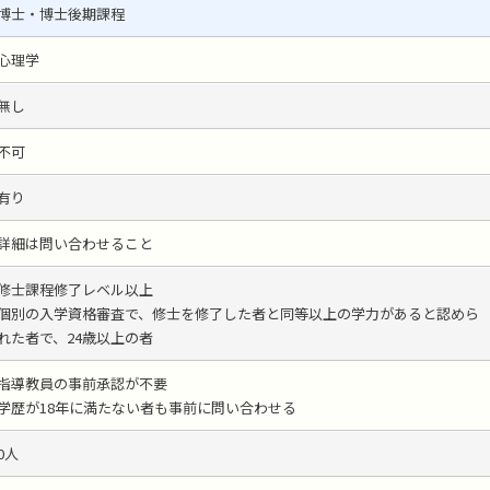
博士・博士後期課程
心理学
無し
不可
有り
詳細は問い合わせること
修士課程修了レベル以上
個別の入学資格審査で、修士を修了した者と同等以上の学力があると認めら
れた者で、24歳以上の者
指導教員の事前承認が不要
学歴が18年に満たない者も事前に問い合わせる
0人