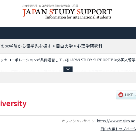
心理学研究科 | 目白大学(大学院)の留学情報 | JPSS
都の大学院から留学先を探す
>
目白大学
>
心理学研究科
コーポレーションが共同運営しているJAPAN STUDY SUPPORTでは外国人留
ており、国際交流研究科や心理学研究科や経営学研究科や生涯福祉研究科や言語文化
など入試情報、施設案内、アクセスなど外国人留学生に必要な情報を掲載しているの
iversity
オフィシャルサイト:
https://www.mejiro.ac.
目白大学トップペー