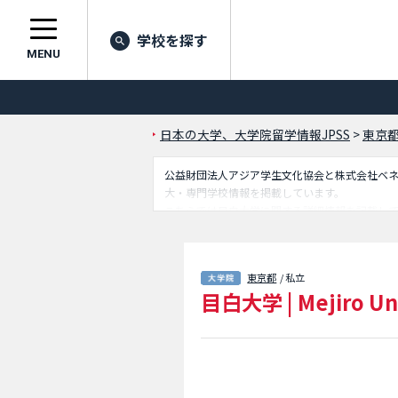
学校を探す
MENU
日本の大学、大学院留学情報JPSS
>
東京
公益財団法人アジア学生文化協会と株式会社ベネッセ
大・専門学校情報を掲載しています。
こちらでは目白大学に関する詳細情報を記載し
究科等、研究科別情報や、募集定員や合格者数
東京都
/ 私立
目白大学
|
Mejiro Un