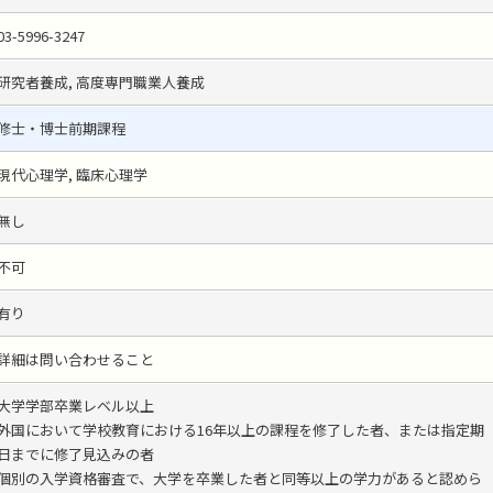
03-5996-3247
研究者養成, 高度専門職業人養成
修士・博士前期課程
現代心理学, 臨床心理学
無し
不可
有り
詳細は問い合わせること
大学学部卒業レベル以上
外国において学校教育における16年以上の課程を修了した者、または指定期
日までに修了見込みの者
個別の入学資格審査で、大学を卒業した者と同等以上の学力があると認めら