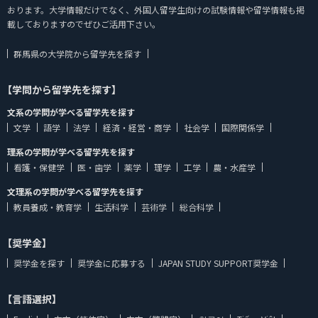
おります。大学情報だけでなく、外国人留学生向けの試験情報や留学情報も掲
載しておりますのでぜひご活用下さい。
群馬県の大学院から留学先を探す
【学問から留学先を探す】
文系の学問が学べる留学先を探す
文学
語学
法学
経済・経営・商学
社会学
国際関係学
理系の学問が学べる留学先を探す
看護・保健学
医・歯学
薬学
理学
工学
農・水産学
文理系の学問が学べる留学先を探す
教員養成・教育学
生活科学
芸術学
総合科学
【奨学金】
奨学金を探す
奨学金に応募する
JAPAN STUDY SUPPORT奨学金
【言語選択】