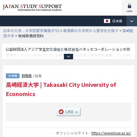
日本語
日本の大学、大学院留学情報JPSS
>
群馬県の大学院から留学先を探す
>
高崎経
済大学
>
地域政策研究科
公益財団法人アジア学生文化協会と株式会社ベネッセコーポレーションが共
同運営しているJAPAN STUDY SUPPORTでは外国人留学生を募集している約
1,300校の大学・大学院・短大・専門学校情報を掲載しています。
こちらでは高崎経済大学に関する詳細情報を記載しており、地域政策研究科
や経済・経営研究科等、研究科別情報や、募集定員や合格者数など入試情
群馬県
/ 公立
報、施設案内、アクセスなど外国人留学生に必要な情報を掲載しているので
高崎経済大学
|
Takasaki City University of
是非ご利用ください。
Economics
オフィシャルサイト:
https://www.tcue.ac.jp/