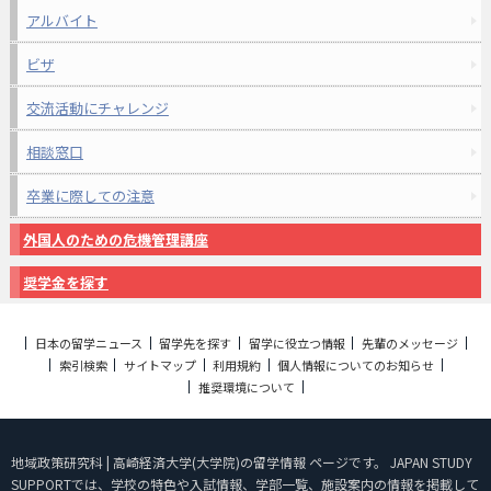
アルバイト
ビザ
交流活動にチャレンジ
相談窓口
卒業に際しての注意
外国人のための危機管理講座
奨学金を探す
日本の留学ニュース
留学先を探す
留学に役立つ情報
先輩のメッセージ
索引検索
サイトマップ
利用規約
個人情報についてのお知らせ
推奨環境について
地域政策研究科 | 高崎経済大学(大学院)の留学情報 ページです。 JAPAN STUDY
SUPPORTでは、学校の特色や入試情報、学部一覧、施設案内の情報を掲載して