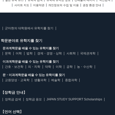
일본 유학 뉴스
유학처 검색
유학에 유익한 정보
선배들의 메시지
색인검색
사이트 지도
이용약관
개인정보의 수집 및 이용
권장 환경 안내
군마현의 대학원에서 유학지를 찾기
학문분야로 유학지를 찾기
문과계학문을 배울 수 있는 유학지를 찾기
문학
어학
법학
경제・경영・상학
사회학
국제관계학
이과계학문을 배울 수 있는 유학지를 찾기
간호・보건학
의・치학
약학
이학
공학
농・수산학
문・이과계학문을 배울 수 있는 유학지를 찾기
교원양성・교육학
생활과학
예술학
종합과학
【장학금 안내】
장학금 검색
장학금 응모
JAPAN STUDY SUPPORT Scholarships
【언어 선택】