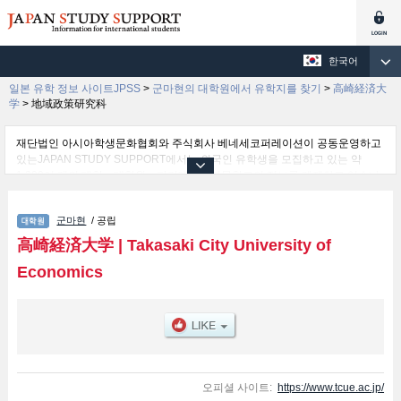
한국어
일본 유학 정보 사이트JPSS
>
군마현의 대학원에서 유학지를 찾기
>
高崎経済大
学
>
地域政策研究科
재단법인 아시아학생문화협회와 주식회사 베네세코퍼레이션이 공동운영하고
있는JAPAN STUDY SUPPORT에서는 외국인 유학생을 모집하고 있는 약
1,300여 개의 대학・대학원・단기대학・전문학교의 정보를 게재하고 있습니
다.
여기에서는 高崎経済大学 관한 자세한 정보를 게재하고 있어 地域政策研究科
군마현
/ 공립
및Graduate School of Economics and Business Administration 등의 연구과
별 정보, 모집정원과 합격자수 등의 입시정보, 시설안내, 교통정보 등 외국인 유
高崎経済大学
|
Takasaki City University of
학생에게 유익하고 필요한 정보를 게재하고 있으므로 많이 이용해 주시기 바랍
Economics
니다.
오피셜 사이트:
https://www.tcue.ac.jp/