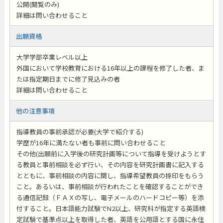
公開(閲覧のみ)
詳細は問い合わせること
出願資格
大学学部卒業レベル以上
外国において学校教育における16年以上の課程を修了した者、ま
たは指定期日までに修了見込みの者
詳細は問い合わせること
他の注意事項
指導教員の事前承認が必要(大学で紹介する)
学歴が16年に満たない者も事前に問い合わせること
その他(出願前に入学後の研究計画等について指導を受けようとす
る教員と事前相談を必ず行い、その内容を研究計画書に記入する
とともに、事前相談の内容に関し、指導希望教員の捺印をもらう
こと。あるいは、事前相談が行われたことを確認することができ
る通信記録（ＦＡＸの写し、電子メールのハードコピー等）を添
付すること。日本語能力試験でN2以上、研究科が指定する英語検
定試験で基準点以上を取得した者、英語を公用語とする国に永住