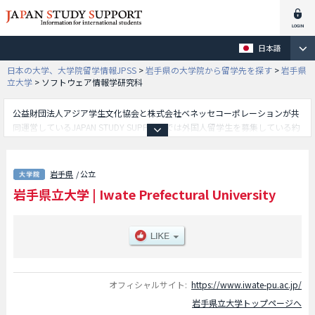
日本語
日本の大学、大学院留学情報JPSS
>
岩手県の大学院から留学先を探す
>
岩手県
立大学
>
ソフトウェア情報学研究科
公益財団法人アジア学生文化協会と株式会社ベネッセコーポレーションが共
同運営しているJAPAN STUDY SUPPORTでは外国人留学生を募集している約
1,300校の大学・大学院・短大・専門学校情報を掲載しています。
こちらでは岩手県立大学に関する詳細情報を記載しており、ソフトウェア情
報学研究科や総合政策研究科や社会福祉学研究科や看護学研究科等、研究科
岩手県
/ 公立
別情報や、募集定員や合格者数など入試情報、施設案内、アクセスなど外国
岩手県立大学
|
Iwate Prefectural University
人留学生に必要な情報を掲載しているので是非ご利用ください。
オフィシャルサイト:
https://www.iwate-pu.ac.jp/
岩手県立大学トップページへ