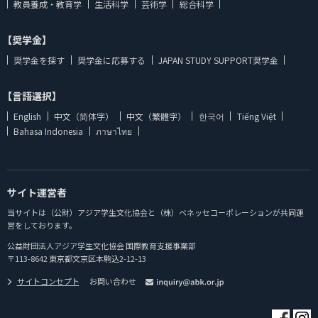
教員養成・教育学
生活科学
芸術学
総合科学
【奨学金】
奨学金を探す
奨学金に応募する
JAPAN STUDY SUPPORT奨学金
【言語選択】
English
中文（简体字）
中文（繁體字）
한국어
Tiếng Việt
Bahasa Indonesia
ภาษาไทย
サイト運営者
当サイトは（公財）アジア学生文化協会と（株）ベネッセコーポレーションが共同運
営をしております。
公益財団法人アジア学生文化協会 国際教育支援事業部
〒113-8642 東京都文京区本駒込2-12-13
サイトコンセプト
お問い合わせ