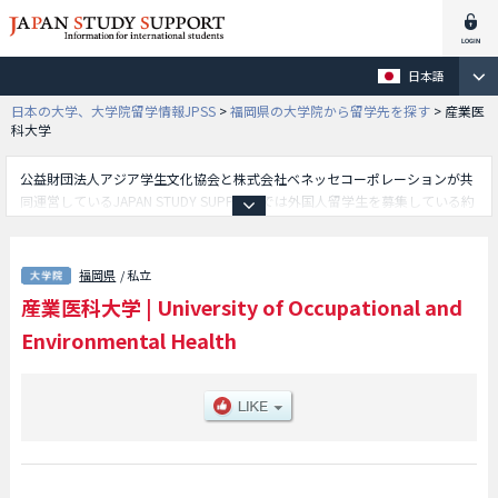
日本語
日本の大学、大学院留学情報JPSS
>
福岡県の大学院から留学先を探す
>
産業医
科大学
公益財団法人アジア学生文化協会と株式会社ベネッセコーポレーションが共
同運営しているJAPAN STUDY SUPPORTでは外国人留学生を募集している約
1,300校の大学・大学院・短大・専門学校情報を掲載しています。
こちらでは産業医科大学に関する詳細情報を記載しており、等、研究科別情
報や、募集定員や合格者数など入試情報、施設案内、アクセスなど外国人留
福岡県
/ 私立
学生に必要な情報を掲載しているので是非ご利用ください。
産業医科大学
|
University of Occupational and
Environmental Health