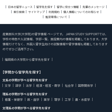
日本の留学ニュース
留学先を探す
留学に役立つ情報
先輩のメッセージ
索引検索
サイトマップ
利用規約
個人情報についてのお知らせ
推奨環境について
産業医科大学(大学院)の留学情報 ページです。 JAPAN STUDY SUPPORTでは、
学校の特色や入試情報、学部一覧、施設案内の情報を掲載しております。大学
情報だけでなく、外国人留学生向けの試験情報や留学情報も掲載しております
のでぜひご活用下さい。
福岡県の大学院から留学先を探す
【学問から留学先を探す】
文系の学問が学べる留学先を探す
文学
語学
法学
経済・経営・商学
社会学
国際関係学
理系の学問が学べる留学先を探す
看護・保健学
医・歯学
薬学
理学
工学
農・水産学
文理系の学問が学べる留学先を探す