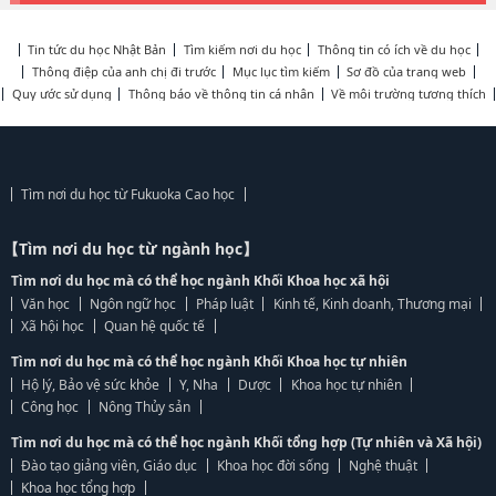
Tin tức du học Nhật Bản
Tìm kiếm nơi du học
Thông tin có ích về du học
Thông điệp của anh chị đi trước
Mục lục tìm kiếm
Sơ đồ của trang web
Quy ước sử dụng
Thông báo về thông tin cá nhân
Về môi trường tương thích
Tìm nơi du học từ Fukuoka Cao học
【Tìm nơi du học từ ngành học】
Tìm nơi du học mà có thể học ngành Khối Khoa học xã hội
Văn học
Ngôn ngữ học
Pháp luật
Kinh tế, Kinh doanh, Thương mại
Xã hội học
Quan hệ quốc tế
Tìm nơi du học mà có thể học ngành Khối Khoa học tự nhiên
Hộ lý, Bảo vệ sức khỏe
Y, Nha
Dược
Khoa học tự nhiên
Công học
Nông Thủy sản
Tìm nơi du học mà có thể học ngành Khối tổng hợp (Tự nhiên và Xã hội)
Đào tạo giảng viên, Giáo dục
Khoa học đời sống
Nghệ thuật
Khoa học tổng hợp