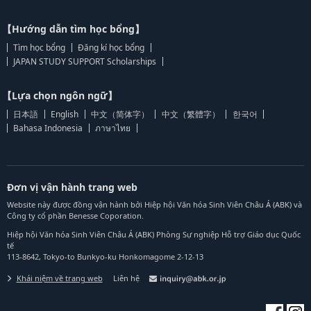
【Hướng dẫn tìm học bổng】
Tìm học bổng
Đăng kí học bổng
JAPAN STUDY SUPPORT Scholarships
【Lựa chọn ngôn ngữ】
日本語
English
中文（简体字）
中文（繁體字）
한국어
Bahasa Indonesia
ภาษาไทย
Đơn vị vận hành trang web
Website này được đồng vận hành bởi Hiệp hội Văn hóa Sinh Viên Châu Á (ABK) và
Công ty cổ phần Benesse Coporation.
Hiệp hội Văn hóa Sinh Viên Châu Á (ABK) Phòng Sự nghiệp Hỗ trợ Giáo dục Quốc
tế
113-8642, Tokyo-to Bunkyo-ku Honkomagome 2-12-13
Khái niệm về trang web
Liên hệ