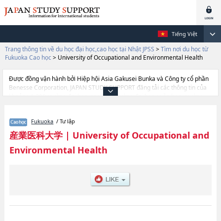
Tiếng Việt
Trang thông tin về du học đại học,cao học tại Nhật JPSS
>
Tìm nơi du học từ
Fukuoka Cao học
>
University of Occupational and Environmental Health
Được đồng vận hành bởi Hiệp hội Asia Gakusei Bunka và Công ty cổ phần
Benesse Corporation, JAPAN STUDY SUPPORT đăng tải các thông tin của
khoảng 1.300 trường đại học, cao học, trường đại học ngắn hạn, trường
chuyên môn đang tiếp nhận du học sinh.
Tại đây có đăng các thông tin chi tiết về University of Occupational and
Fukuoka
/ Tư lập
Environmental Health, và thông tin cần thiết dành cho du học sinh, như là
về các , thông tin về từng khoa nghiên cứu, thông tin liên quan đến thi
産業医科大学
|
University of Occupational and
tuyển như số lượng tuyển sinh, số lượng trúng tuyển, cở sở trang thiết bị,
Environmental Health
hướng dẫn địa điểm v.v...