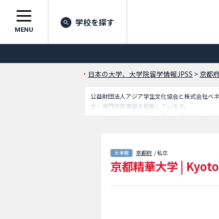
学校を探す
MENU
日本の大学、大学院留学情報JPSS
>
京都
公益財団法人アジア学生文化協会と株式会社ベネッセ
大・専門学校情報を掲載しています。
こちらでは京都精華大学に関する詳細情報を記
設案内、アクセスなど外国人留学生に必要な情
京都府
/ 私立
京都精華大学
|
Kyoto