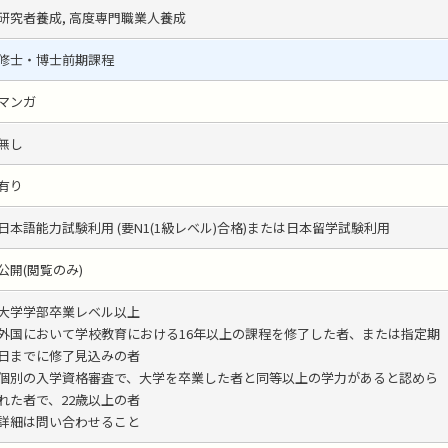
研究者養成, 高度専門職業人養成
修士・博士前期課程
マンガ
無し
有り
日本語能力試験利用 (要N1(1級レベル)合格)または日本留学試験利用
公開(閲覧のみ)
大学学部卒業レベル以上
外国において学校教育における16年以上の課程を修了した者、または指定期
日までに修了見込みの者
個別の入学資格審査で、大学を卒業した者と同等以上の学力があると認めら
れた者で、22歳以上の者
詳細は問い合わせること