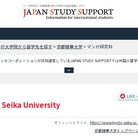
マンガ研究科 | 京都精華大学(大学院)の留学情報 | JPSS
府の大学院から留学先を探す
>
京都精華大学
>
マンガ研究科
コーポレーションが共同運営しているJAPAN STUDY SUPPORTでは外国人留
載しており、芸術研究科や人文学研究科やマンガ研究科やデザイン研究科等、研究科
報を掲載しているので是非ご利用ください。
 Seika University
オフィシャルサイト:
https://www.kyoto-seika.ac.
京都精華大学トップペー