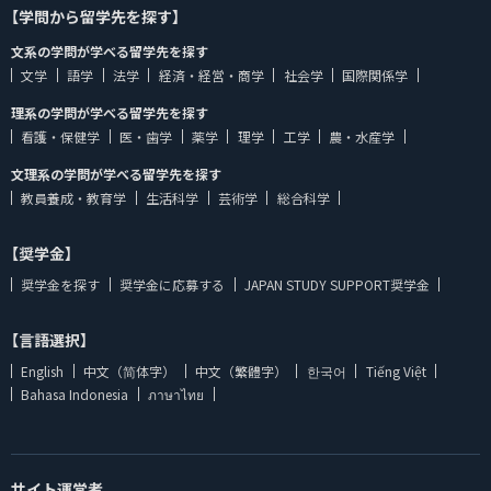
【学問から留学先を探す】
文系の学問が学べる留学先を探す
文学
語学
法学
経済・経営・商学
社会学
国際関係学
理系の学問が学べる留学先を探す
看護・保健学
医・歯学
薬学
理学
工学
農・水産学
文理系の学問が学べる留学先を探す
教員養成・教育学
生活科学
芸術学
総合科学
【奨学金】
奨学金を探す
奨学金に応募する
JAPAN STUDY SUPPORT奨学金
【言語選択】
English
中文（简体字）
中文（繁體字）
한국어
Tiếng Việt
Bahasa Indonesia
ภาษาไทย
サイト運営者