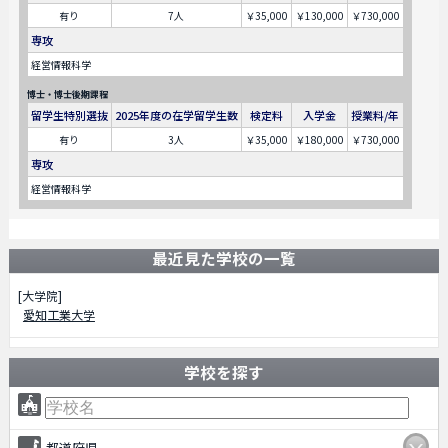
有り
7人
￥35,000
￥130,000
￥730,000
専攻
経営情報科学
博士・博士後期課程
留学生特別選抜
2025年度の在学留学生数
検定料
入学金
授業料/年
有り
3人
￥35,000
￥180,000
￥730,000
専攻
経営情報科学
最近見た学校の一覧
[大学院]
愛知工業大学
学校を探す
都道府県