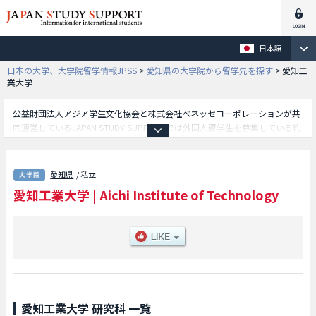
日本語
日本の大学、大学院留学情報JPSS
>
愛知県の大学院から留学先を探す
>
愛知工
業大学
公益財団法人アジア学生文化協会と株式会社ベネッセコーポレーションが共
同運営しているJAPAN STUDY SUPPORTでは外国人留学生を募集している約
1,300校の大学・大学院・短大・専門学校情報を掲載しています。
こちらでは愛知工業大学に関する詳細情報を記載しており、工学研究科や経
営情報科学研究科等、研究科別情報や、募集定員や合格者数など入試情報、
愛知県
/ 私立
施設案内、アクセスなど外国人留学生に必要な情報を掲載しているので是非
愛知工業大学
|
Aichi Institute of Technology
ご利用ください。
愛知工業大学 研究科 一覧