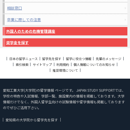
相談窓口
卒業に際しての注意
外国人のための危機管理講座
奨学金を探す
日本の留学ニュース
留学先を探す
留学に役立つ情報
先輩のメッセージ
索引検索
サイトマップ
利用規約
個人情報についてのお知らせ
推奨環境について
愛知工業大学(大学院)の留学情報 ページです。 JAPAN STUDY SUPPORTでは、
学校の特色や入試情報、学部一覧、施設案内の情報を掲載しております。大学
情報だけでなく、外国人留学生向けの試験情報や留学情報も掲載しております
のでぜひご活用下さい。
愛知県の大学院から留学先を探す