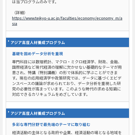
は当プログラムのみです。
（詳細）
https://www.teikyo-u.ac.jp/faculties/economy/economy_m/a
sia
アジア高度人材養成プログラム
基礎を固めデータ分析を重視
専門科目には数理統計、マクロ・ミクロ経済学、財政、金融、
国際経済など現代経済の理解に欠かせない基礎的なテーマが用
意され、特講（特別講義）の形で体系的に学ぶことができま
す。現在の応用経済学や政策研究では、データに基づくエビデ
ンスベースの議論が求められており、データ分析を重視した研
究の必要性が高まっています。このような時代の求める知識に
対応できるカリキュラムをめざしています。
アジア高度人材養成プログラム
多彩な専門分野で最先端のテーマに取り組む
経済活動の主体となる政府や企業、経済活動の場となる地域を