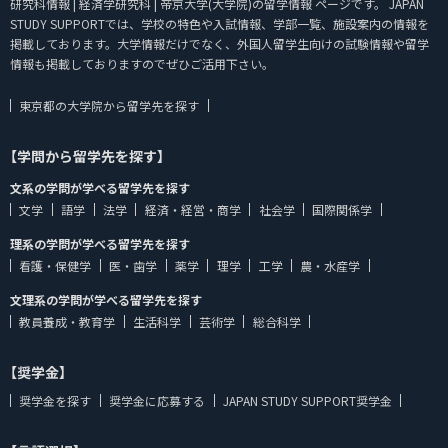
研究科情報 | 経済学研究科 | 帝京大学(大学院)の留学情報 ページです。 JAPAN
STUDY SUPPORTでは、学校の特色や入試情報、学部一覧、施設案内の情報を
掲載しております。大学情報だけでなく、外国人留学生向けの試験情報や留学
情報も掲載しておりますのでぜひご活用下さい。
東京都の大学院から留学先を探す
【学問から留学先を探す】
文系の学問が学べる留学先を探す
文学
語学
法学
経済・経営・商学
社会学
国際関係学
理系の学問が学べる留学先を探す
看護・保健学
医・歯学
薬学
理学
工学
農・水産学
文理系の学問が学べる留学先を探す
教員養成・教育学
生活科学
芸術学
総合科学
【奨学金】
奨学金を探す
奨学金に応募する
JAPAN STUDY SUPPORT奨学金