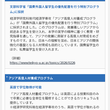
文部科学省「国費外国人留学生の優先配置を行う特別プログラ
ム｣に採択
経済学研究科現代経済学専攻「アジア高度人材養成プログラ
ム」が「国費外国人留学生の優先配置を行う特別プログラム｣
に採択されました。このプログラムは、発展著しいアジアから
前途ある学生を受け入れ、本学の実学の精神に基づく教育・研
究指導を通して、アジアの発展に貢献する高度人材育成をめざ
すものです。また、日本への理解を深め、日本とアジアの関係
強化の基盤となる人材育成も目的としています。国費留学生の
ほか、私費留学生を受け入れます。
（詳細）
https://www.teikyo-u.ac.jp/topics/2026/0226
アジア高度人材養成プログラム
英語で学位取得が可能
「アジア高度人材養成プログラム」は英語による授業科目のみ
で卒業に必要な全単位を履修することができるカリキュラムを
提供しています。
※経済学研究科現在経済学専攻のうち、英語で学位が取れるの