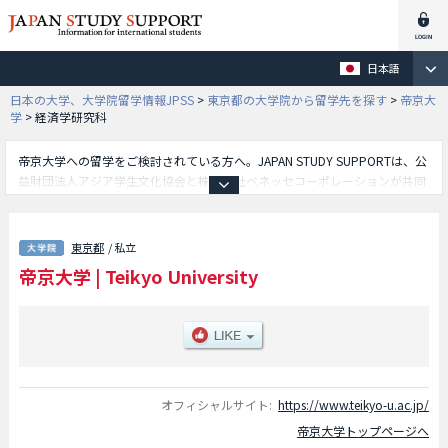
日本語
日本の大学、大学院留学情報JPSS
>
東京都の大学院から留学先を探す
>
帝京大
学
>
経済学研究科
帝京大学への留学をご検討されている方へ。JAPAN STUDY SUPPORTは、公
益財団法人アジア学生文化協会と株式会社ベネッセコーポレーションが共同
運営している外国人留学生向け日本留学情報サイトです。帝京大学の経済学
研究科や医学研究科や薬学研究科や理工学研究科や医療技術学研究科や公衆
衛生学研究科等、研究科別の詳細情報も掲載していますので、帝京大学に関
東京都
/ 私立
する留学情報をお探しの方は是非ご利用下さい。その他、外国人留学生募集
帝京大学
|
Teikyo University
をしている約1,300校の大学・大学院・短大・専門学校情報も掲載していま
す。
オフィシャルサイト:
https://www.teikyo-u.ac.jp/
帝京大学トップページへ