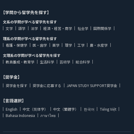
【学問から留学先を探す】
文系の学問が学べる留学先を探す
文学
語学
法学
経済・経営・商学
社会学
国際関係学
理系の学問が学べる留学先を探す
看護・保健学
医・歯学
薬学
理学
工学
農・水産学
文理系の学問が学べる留学先を探す
教員養成・教育学
生活科学
芸術学
総合科学
【奨学金】
奨学金を探す
奨学金に応募する
JAPAN STUDY SUPPORT奨学金
【言語選択】
English
中文（简体字）
中文（繁體字）
한국어
Tiếng Việt
Bahasa Indonesia
ภาษาไทย