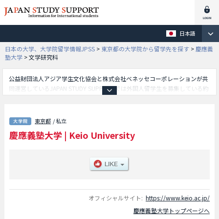
日本語
日本の大学、大学院留学情報JPSS
>
東京都の大学院から留学先を探す
>
慶應義
塾大学
>
文学研究科
公益財団法人アジア学生文化協会と株式会社ベネッセコーポレーションが共
同運営しているJAPAN STUDY SUPPORTでは外国人留学生を募集している約
1,300校の大学・大学院・短大・専門学校情報を掲載しています。
こちらでは慶應義塾大学に関する詳細情報を記載しており、文学研究科や経
済学研究科や法学研究科や社会学研究科や商学研究科や医学研究科や理工学
東京都
/ 私立
研究科や経営管理研究科や政策 ・メディア研究科や法務研究科や薬学研究科
慶應義塾大学
|
Keio University
やシステムデザイン・マネジメント研究科やメディアデザイン研究科等、研
究科別情報や、募集定員や合格者数など入試情報、施設案内、アクセスなど
外国人留学生に必要な情報を掲載しているので是非ご利用ください。
オフィシャルサイト:
https://www.keio.ac.jp/
慶應義塾大学トップページへ