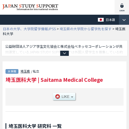
日本語
日本の大学、大学院留学情報JPSS
>
埼玉県の大学院から留学先を探す
>
埼玉医
科大学
公益財団法人アジア学生文化協会と株式会社ベネッセコーポレーションが共
同運営しているJAPAN STUDY SUPPORTでは外国人留学生を募集している約
1,300校の大学・大学院・短大・専門学校情報を掲載しています。
こちらでは埼玉医科大学に関する詳細情報を記載しており、等、研究科別情
報や、募集定員や合格者数など入試情報、施設案内、アクセスなど外国人留
埼玉県
/ 私立
学生に必要な情報を掲載しているので是非ご利用ください。
埼玉医科大学
|
Saitama Medical College
埼玉医科大学 研究科 一覧