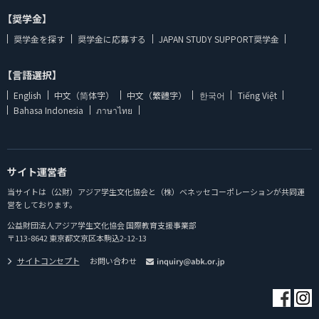
【奨学金】
奨学金を探す
奨学金に応募する
JAPAN STUDY SUPPORT奨学金
【言語選択】
English
中文（简体字）
中文（繁體字）
한국어
Tiếng Việt
Bahasa Indonesia
ภาษาไทย
サイト運営者
当サイトは（公財）アジア学生文化協会と（株）ベネッセコーポレーションが共同運
営をしております。
公益財団法人アジア学生文化協会 国際教育支援事業部
〒113-8642 東京都文京区本駒込2-12-13
サイトコンセプト
お問い合わせ