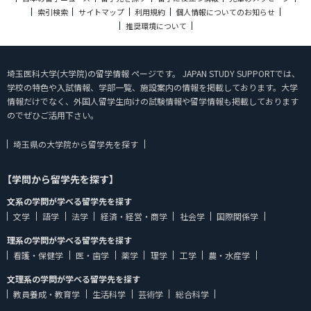
索引検索
サイトマップ
利用規約
個人情報についてのお知らせ
推奨環境について
埼玉医科大学(大学院)の留学情報 ページです。 JAPAN STUDY SUPPORTでは、
学校の特色や入試情報、学部一覧、施設案内の情報を掲載しております。大学
情報だけでなく、外国人留学生向けの試験情報や留学情報も掲載しております
のでぜひご活用下さい。
埼玉県の大学院から留学先を探す
【学問から留学先を探す】
文系の学問が学べる留学先を探す
文学
語学
法学
経済・経営・商学
社会学
国際関係学
理系の学問が学べる留学先を探す
看護・保健学
医・歯学
薬学
理学
工学
農・水産学
文理系の学問が学べる留学先を探す
教員養成・教育学
生活科学
芸術学
総合科学