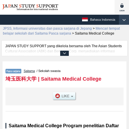
Bahasa Indonesia
JPSS, Informasi universitas dan pasca sarjana di Jepang
>
Mencari tempat
belajar sekolah dari Saitama Pasca sarjana
>
Saitama Medical College
JAPAN STUDY SUPPORT yang dikelola bersama oleh The Asian Students
Cultural Association (ABK) dan Benesse Corp. menyediakan informasi
sekitar 1300 universitas, pascasarjana, universitas yunior, akademi
kejuruan yang siap menerima mahasiswa(i) mancanegara.
Tersedia informasi rinci mengenai Saitama Medical College, mencakup
Saitama
/ Sekolah swasta
informasi per jurusan riset seperti %% research %%, serta berbagai
informasi yang berguna bagi mahasiswa(i) mancanegara seperti kuota
埼玉医科大学
|
Saitama Medical College
untuk jumlah pendaftar dan jumlah kelulusan ujian masuk mahasiswa(i)
mancanegara, informasi mengenai ujian masuk, prasarana kampus, akses
jalan, dan lainnya. Silakan memanfaatkannya.
Saitama Medical College Program penelitian Daftar