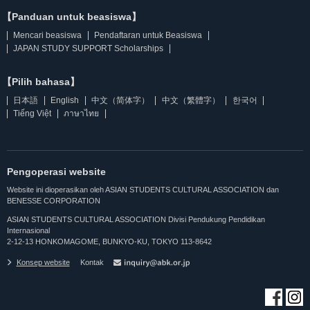
【Panduan untuk beasiswa】
Mencari beasiswa
Pendaftaran untuk Beasiswa
JAPAN STUDY SUPPORT Scholarships
【Pilih bahasa】
日本語
English
中文（简体字）
中文（繁體字）
한국어
Tiếng Việt
ภาษาไทย
Pengoperasi website
Website ini dioperasikan oleh ASIAN STUDENTS CULTURAL ASSOCIATION dan
BENESSE CORPORATION
ASIAN STUDENTS CULTURAL ASSOCIATION Divisi Pendukung Pendidikan
Internasional
2-12-13 HONKOMAGOME, BUNKYO-KU, TOKYO 113-8642
Konsep website
Kontak