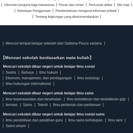
Informasi berguna bagi mahasiswa
Pesan dari senior
Pencarian daftar
Site map
Ketentuan Penggunaan
Pemberitahuan mengenai informasi pribadi
Tentang lingkungan yang direkomendasikan
Mencari tempat belajar sekolah dari Saitama Pasca sarjana
【Mencari sekolah berdasarkan mata kuliah】
Mencari sekolah diluar negeri untuk belajar Ilmu sosial
Sastra
Bahasa
Ilmu hukum
Ekonomi, manajemen, dan perdagangan
Ilmu sosiologi
Ilmu hubungan international
Mencari sekolah diluar negeri untuk belajar Ilmu sains
Ilmu keperaawatan dan kesehatan
Ilmu kedokteran dan kedokteran gigi
farmasi
Sains
Teknik
Ilmu pertanian dan perikanan
Mencari sekolah diluar negeri untuk belajar Ilmu sosial sains
Ilmu pendidikan dan pelatihan guru
Ilmu sains kehidupan
Ilmu seni
Sains umum