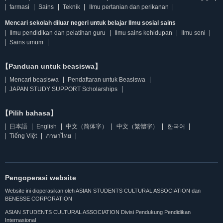
farmasi
Sains
Teknik
Ilmu pertanian dan perikanan
Mencari sekolah diluar negeri untuk belajar Ilmu sosial sains
Ilmu pendidikan dan pelatihan guru
Ilmu sains kehidupan
Ilmu seni
Sains umum
【Panduan untuk beasiswa】
Mencari beasiswa
Pendaftaran untuk Beasiswa
JAPAN STUDY SUPPORT Scholarships
【Pilih bahasa】
日本語
English
中文（简体字）
中文（繁體字）
한국어
Tiếng Việt
ภาษาไทย
Pengoperasi website
Website ini dioperasikan oleh ASIAN STUDENTS CULTURAL ASSOCIATION dan
BENESSE CORPORATION
ASIAN STUDENTS CULTURAL ASSOCIATION Divisi Pendukung Pendidikan
Internasional