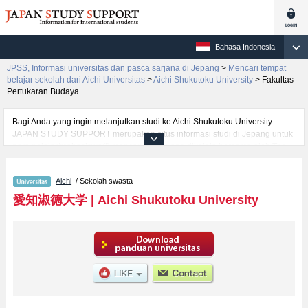
Bahasa Indonesia
JPSS, Informasi universitas dan pasca sarjana di Jepang
>
Mencari tempat
belajar sekolah dari Aichi Universitas
>
Aichi Shukutoku University
>
Fakultas
Pertukaran Budaya
Bagi Anda yang ingin melanjutkan studi ke Aichi Shukutoku University.
JAPAN STUDY SUPPORT merupakan situs informasi studi di Jepang untuk
para pelajar/mahasiswa(i) mancanegara yang dikelola bersama oleh The
Asian Students Cultural Association (ABK) dan Benesse Corp. Kami
menyediakan informasi rinci per fakultas, termasuk Fakultas Fakultas
Aichi
/ Sekolah swasta
Pertukaran BudayaatauFakultas Fakultas BisnisatauFakultas Fakultas
Komunikasi GlobalatauFakultas Center for Japanese Language and
愛知淑徳大学
|
Aichi Shukutoku University
CultureatauFakultas LettersatauFakultas Human InformaticsatauFakultas
PsychologyatauFakultas Creation and RepresentationatauFakultas Health
and Medical SciencesatauFakultas Food and Health SciencesatauFakultas
Human ServicesatauFakultas Education (tentative translation)atauFakultas
Architecture (tentative translation), Aichi Shukutoku University. Bagi yang
mencari informasi melanjutkan studi ke Aichi Shukutoku University, silakan
memanfaatkannya. Selain itu, kami juga menyediakan informasi sekitar
1300 universitas, pascasarjana, universitas yunior, akademi kejuruan yang
siap menerima mahasiswa(i) mancanegara.