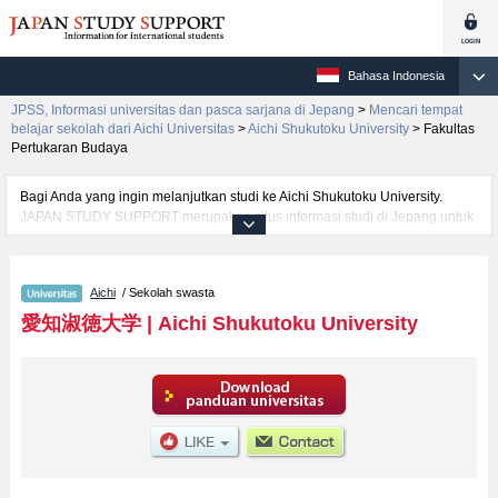
Bahasa Indonesia
JPSS, Informasi universitas dan pasca sarjana di Jepang
>
Mencari tempat
belajar sekolah dari Aichi Universitas
>
Aichi Shukutoku University
>
Fakultas
Pertukaran Budaya
Bagi Anda yang ingin melanjutkan studi ke Aichi Shukutoku University.
JAPAN STUDY SUPPORT merupakan situs informasi studi di Jepang untuk
para pelajar/mahasiswa(i) mancanegara yang dikelola bersama oleh The
Asian Students Cultural Association (ABK) dan Benesse Corp. Kami
menyediakan informasi rinci per fakultas, termasuk Fakultas Fakultas
Aichi
/ Sekolah swasta
Pertukaran BudayaatauFakultas Fakultas BisnisatauFakultas Fakultas
Komunikasi GlobalatauFakultas Center for Japanese Language and
愛知淑徳大学
|
Aichi Shukutoku University
CultureatauFakultas LettersatauFakultas Human InformaticsatauFakultas
PsychologyatauFakultas Creation and RepresentationatauFakultas Health
and Medical SciencesatauFakultas Food and Health SciencesatauFakultas
Human ServicesatauFakultas Education (tentative translation)atauFakultas
Architecture (tentative translation), Aichi Shukutoku University. Bagi yang
mencari informasi melanjutkan studi ke Aichi Shukutoku University, silakan
memanfaatkannya. Selain itu, kami juga menyediakan informasi sekitar
1300 universitas, pascasarjana, universitas yunior, akademi kejuruan yang
siap menerima mahasiswa(i) mancanegara.