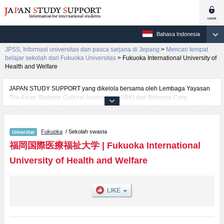
Bahasa Indonesia
JPSS, Informasi universitas dan pasca sarjana di Jepang
>
Mencari tempat
belajar sekolah dari Fukuoka Universitas
>
Fukuoka International University of
Health and Welfare
JAPAN STUDY SUPPORT yang dikelola bersama oleh Lembaga Yayasan
The Asian Students Cultural Association (ABK) dan Benesse Corp.
menyediakan informasi sekitar 1300 universitas, pascasarjana, universitas
yunior, akademi kejuruan yang siap menerima mahasiswa(i) mancanegara.
Tersedia informasi rinci mengenai Fukuoka International University of
Fukuoka
/ Sekolah swasta
Health and Welfare, mencakup informasi per fakultas seperti Fakultas
Health ScienceatauFakultas Nursing, serta berbagai informasi yang
福岡国際医療福祉大学
|
Fukuoka International
berguna bagi mahasiswa(i) mancanegara seperti kuota untuk jumlah
University of Health and Welfare
pendaftar dan jumlah kelulusan ujian masuk mahasiswa(i) mancanegara,
informasi mengenai ujian masuk, prasarana kampus, akses jalan, dan
lainnya. Silakan memanfaatkannya.