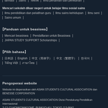
farmasi
Sains
Teknik
Ilmu pertanian dan perikanan
Mencari sekolah diluar negeri untuk belajar Ilmu sosial sains
Ilmu pendidikan dan pelatihan guru
Ilmu sains kehidupan
Ilmu seni
Sains umum
【Panduan untuk beasiswa】
Mencari beasiswa
Pendaftaran untuk Beasiswa
JAPAN STUDY SUPPORT Scholarships
【Pilih bahasa】
日本語
English
中文（简体字）
中文（繁體字）
한국어
Tiếng Việt
ภาษาไทย
Pengoperasi website
Website ini dioperasikan oleh ASIAN STUDENTS CULTURAL ASSOCIATION dan
BENESSE CORPORATION
ASIAN STUDENTS CULTURAL ASSOCIATION Divisi Pendukung Pendidikan
Internasional
2-12-13 HONKOMAGOME, BUNKYO-KU, TOKYO 113-8642