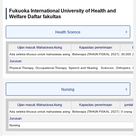
Fukuoka International University of Health and
Welfare Daftar fakultas
Health Science
Ujian masuk Mahasiswa Asing
Kapasitas penerimaan
Bi
Ada seleksi khusus untuk mahasiswa asing
Beberapa (TAHUN FISKAL 2027)
30,000 JP
Jurusan
Physical Therapy
Occupational Therapy
Speech and Hearing Sciences
Orthoptics
Ra
Nursing
Ujian masuk Mahasiswa Asing
Kapasitas penerimaan
jumlah p
Ada seleksi khusus untuk mahasiswa asing
Beberapa (TAHUN FISKAL 2027)
0 orang (
Jurusan
Nursing