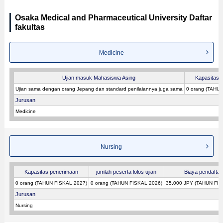
Osaka Medical and Pharmaceutical University Daftar
fakultas
Medicine
Ujian masuk Mahasiswa Asing
Kapasitas 
Ujian sama dengan orang Jepang dan standard penilaiannya juga sama
0 orang (TAHU
Jurusan
Medicine
Nursing
Kapasitas penerimaan
jumlah peserta lolos ujian
Biaya pendafta
0 orang (TAHUN FISKAL 2027)
0 orang (TAHUN FISKAL 2026)
35,000 JPY (TAHUN FIS
Jurusan
Nursing