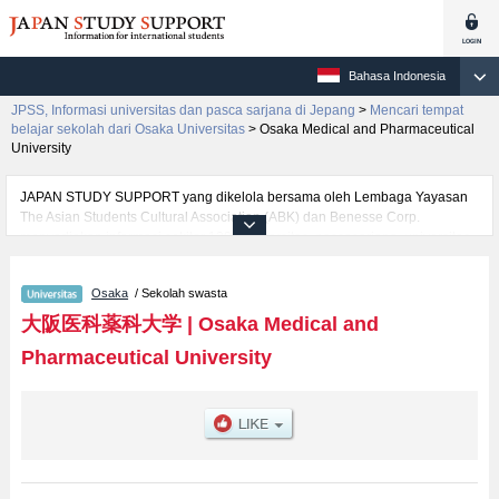
Bahasa Indonesia
JPSS, Informasi universitas dan pasca sarjana di Jepang
>
Mencari tempat
belajar sekolah dari Osaka Universitas
>
Osaka Medical and Pharmaceutical
University
JAPAN STUDY SUPPORT yang dikelola bersama oleh Lembaga Yayasan
The Asian Students Cultural Association (ABK) dan Benesse Corp.
menyediakan informasi sekitar 1300 universitas, pascasarjana, universitas
yunior, akademi kejuruan yang siap menerima mahasiswa(i) mancanegara.
Tersedia informasi rinci mengenai Osaka Medical and Pharmaceutical
Osaka
/ Sekolah swasta
University, mencakup informasi per fakultas seperti Fakultas
MedicineatauFakultas Nursing, serta berbagai informasi yang berguna bagi
大阪医科薬科大学
|
Osaka Medical and
mahasiswa(i) mancanegara seperti kuota untuk jumlah pendaftar dan
Pharmaceutical University
jumlah kelulusan ujian masuk mahasiswa(i) mancanegara, informasi
mengenai ujian masuk, prasarana kampus, akses jalan, dan lainnya.
Silakan memanfaatkannya.