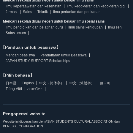
Mencari sekolah diluar negeri untuk belajar Ilmu sains
Ilmu keperaawatan dan kesehatan
Ilmu kedokteran dan kedokteran gigi
farmasi
Sains
Teknik
Ilmu pertanian dan perikanan
Mencari sekolah diluar negeri untuk belajar Ilmu sosial sains
Ilmu pendidikan dan pelatihan guru
Ilmu sains kehidupan
Ilmu seni
Sains umum
【Panduan untuk beasiswa】
Mencari beasiswa
Pendaftaran untuk Beasiswa
JAPAN STUDY SUPPORT Scholarships
【Pilih bahasa】
日本語
English
中文（简体字）
中文（繁體字）
한국어
Tiếng Việt
ภาษาไทย
Pengoperasi website
Website ini dioperasikan oleh ASIAN STUDENTS CULTURAL ASSOCIATION dan
BENESSE CORPORATION