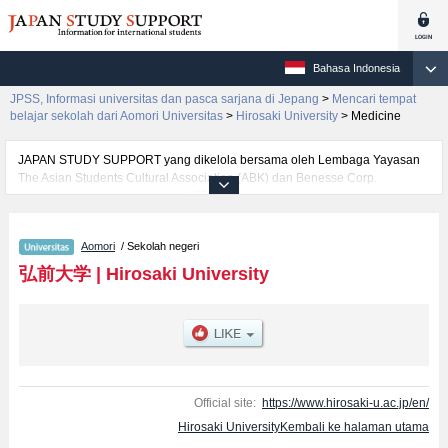
Bahasa Indonesia
JPSS, Informasi universitas dan pasca sarjana di Jepang
>
Mencari tempat
belajar sekolah dari Aomori Universitas
>
Hirosaki University
>
Medicine
JAPAN STUDY SUPPORT yang dikelola bersama oleh Lembaga Yayasan
The Asian Students Cultural Association (ABK) dan Benesse Corp.
menyediakan informasi sekitar 1300 universitas, pascasarjana, universitas
yunior, akademi kejuruan yang siap menerima mahasiswa(i) mancanegara.
Tersedia informasi rinci mengenai Hirosaki University, mencakup informasi
Aomori
/ Sekolah negeri
per fakultas seperti Fakultas Humanities and Social SciencesatauFakultas
EducationatauFakultas MedicineatauFakultas Science and
弘前大学
|
Hirosaki University
TechnologyatauFakultas Agriculture and Life Science, serta berbagai
informasi yang berguna bagi mahasiswa(i) mancanegara seperti kuota
untuk jumlah pendaftar dan jumlah kelulusan ujian masuk mahasiswa(i)
mancanegara, informasi mengenai ujian masuk, prasarana kampus, akses
jalan, dan lainnya. Silakan memanfaatkannya.
Official site:
https://www.hirosaki-u.ac.jp/en/
Hirosaki UniversityKembali ke halaman utama