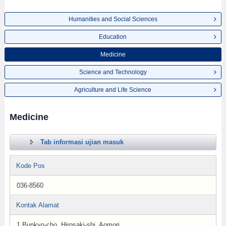
Humanities and Social Sciences
Education
Medicine
Science and Technology
Agriculture and Life Science
Medicine
Tab informasi ujian masuk
Kode Pos
036-8560
Kontak Alamat
1 Bunkyo-cho, Hirosaki-shi, Aomori