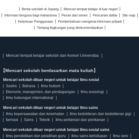
Berita sekolah di Jepang
Mencari tempat belajar di luar negeri
Informasi berguna bagi mahasiswa
Pesan dari senior
Pencarian daftar
Site map
Ketentuan Penggunaan
Pemberitahuan mengenai informasi pribadi
Tentang lingkungan yang direkomendasikan
Mencari tempat belajar sekolah dari Aomori Universitas
【Mencari sekolah berdasarkan mata kuliah】
Mencari sekolah diluar negeri untuk belajar Ilmu sosial
Sastra
Bahasa
Ilmu hukum
Ekonomi, manajemen, dan perdagangan
Ilmu sosiologi
Ilmu hubungan international
Mencari sekolah diluar negeri untuk belajar Ilmu sains
Ilmu keperaawatan dan kesehatan
Ilmu kedokteran dan kedokteran gigi
farmasi
Sains
Teknik
Ilmu pertanian dan perikanan
Mencari sekolah diluar negeri untuk belajar Ilmu sosial sains
Ilmu pendidikan dan pelatihan guru
Ilmu sains kehidupan
Ilmu seni