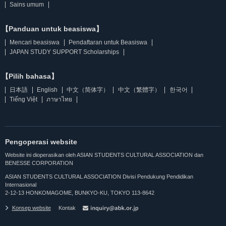
Sains umum
【Panduan untuk beasiswa】
Mencari beasiswa
Pendaftaran untuk Beasiswa
JAPAN STUDY SUPPORT Scholarships
【Pilih bahasa】
日本語
English
中文（简体字）
中文（繁體字）
한국어
Tiếng Việt
ภาษาไทย
Pengoperasi website
Website ini dioperasikan oleh ASIAN STUDENTS CULTURAL ASSOCIATION dan
BENESSE CORPORATION
ASIAN STUDENTS CULTURAL ASSOCIATION Divisi Pendukung Pendidikan
Internasional
2-12-13 HONKOMAGOME, BUNKYO-KU, TOKYO 113-8642
Konsep website
Kontak