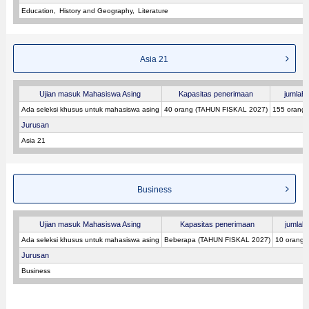
Education
History and Geography
Literature
Asia 21
Ujian masuk Mahasiswa Asing
Kapasitas penerimaan
jumlah 
Ada seleksi khusus untuk mahasiswa asing
40 orang (TAHUN FISKAL 2027)
155 orang
Jurusan
Asia 21
Business
Ujian masuk Mahasiswa Asing
Kapasitas penerimaan
jumlah 
Ada seleksi khusus untuk mahasiswa asing
Beberapa (TAHUN FISKAL 2027)
10 orang 
Jurusan
Business