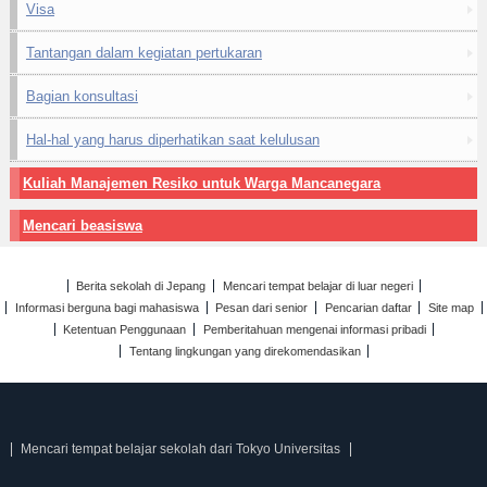
Visa
Tantangan dalam kegiatan pertukaran
Bagian konsultasi
Hal-hal yang harus diperhatikan saat kelulusan
Kuliah Manajemen Resiko untuk Warga Mancanegara
Mencari beasiswa
Berita sekolah di Jepang
Mencari tempat belajar di luar negeri
Informasi berguna bagi mahasiswa
Pesan dari senior
Pencarian daftar
Site map
Ketentuan Penggunaan
Pemberitahuan mengenai informasi pribadi
Tentang lingkungan yang direkomendasikan
Mencari tempat belajar sekolah dari Tokyo Universitas