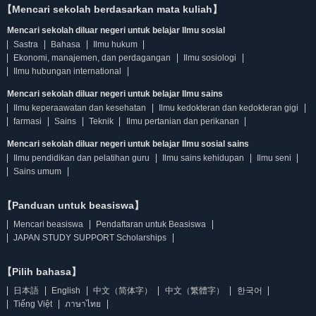
【Mencari sekolah berdasarkan mata kuliah】
Mencari sekolah diluar negeri untuk belajar Ilmu sosial
Sastra
Bahasa
Ilmu hukum
Ekonomi, manajemen, dan perdagangan
Ilmu sosiologi
Ilmu hubungan international
Mencari sekolah diluar negeri untuk belajar Ilmu sains
Ilmu keperaawatan dan kesehatan
Ilmu kedokteran dan kedokteran gigi
farmasi
Sains
Teknik
Ilmu pertanian dan perikanan
Mencari sekolah diluar negeri untuk belajar Ilmu sosial sains
Ilmu pendidikan dan pelatihan guru
Ilmu sains kehidupan
Ilmu seni
Sains umum
【Panduan untuk beasiswa】
Mencari beasiswa
Pendaftaran untuk Beasiswa
JAPAN STUDY SUPPORT Scholarships
【Pilih bahasa】
日本語
English
中文（简体字）
中文（繁體字）
한국어
Tiếng Việt
ภาษาไทย