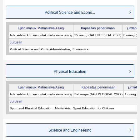
Political Science and Econo...
Ujian masuk Mahasiswa Asing
Kapasitas penerimaan
jumlah p
Ada seleksi khusus untuk mahasiswa asing
25 orang (TAHUN FISKAL 2027)
8 orang (
Jurusan
Political Science and Public Administrative
Economics
Physical Education
Ujian masuk Mahasiswa Asing
Kapasitas penerimaan
jumlah p
Ada seleksi khusus untuk mahasiswa asing
Beberapa (TAHUN FISKAL 2027)
1 orang (
Jurusan
Sport and Physical Education
Martial Arts
Sport Education for Children
Science and Engineering