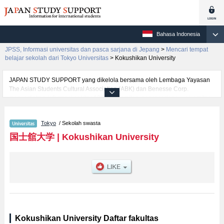
Bahasa Indonesia
JPSS, Informasi universitas dan pasca sarjana di Jepang
>
Mencari tempat
belajar sekolah dari Tokyo Universitas
>
Kokushikan University
JAPAN STUDY SUPPORT yang dikelola bersama oleh Lembaga Yayasan
The Asian Students Cultural Association (ABK) dan Benesse Corp.
menyediakan informasi sekitar 1300 universitas, pascasarjana, universitas
yunior, akademi kejuruan yang siap menerima mahasiswa(i) mancanegara.
Tersedia informasi rinci mengenai Kokushikan University, mencakup
Tokyo
/ Sekolah swasta
informasi per fakultas seperti Fakultas Political Science and
EconomicsatauFakultas Physical EducationatauFakultas Science and
国士舘大学
|
Kokushikan University
EngineeringatauFakultas LawatauFakultas LettersatauFakultas Asia
21atauFakultas Business, serta berbagai informasi yang berguna bagi
mahasiswa(i) mancanegara seperti kuota untuk jumlah pendaftar dan
jumlah kelulusan ujian masuk mahasiswa(i) mancanegara, informasi
mengenai ujian masuk, prasarana kampus, akses jalan, dan lainnya.
Silakan memanfaatkannya.
Kokushikan University Daftar fakultas