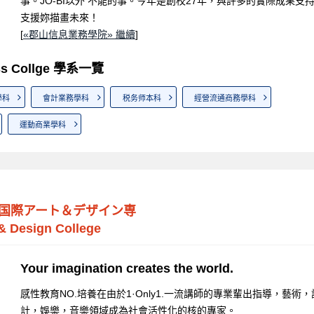
事。JO-BI以外 不能的事。今年是創校27年，與許多的實際成果支
支援妳描畫未來！
[
«郡山信息業務學院» 繼續
]
ess Collge 學系一覽
學科
會計業務學科
税务师本科
經營流通商務學科
運動商業學科
国際アート＆デザイン専
 & Design College
Your imagination creates the world.
感性教育NO.培養在由於1·Only1.一流講師的專業輩出指導，藝術，
計，娛樂，音樂領域成為社會活性化的核的專家。