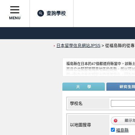
查詢學校
MENU
日本留學信息網站JPSS
>
從福島縣的從專
福島縣在日本的47個都道府縣當中，該縣
而且它也緊鄰著關東地區的各縣，所以可以
同一縣內也會有相當大的溫差變化。因為在
是很正常的。即使如此，在福島縣內有超過
驗。
學校名
以地圖搜尋
福島縣