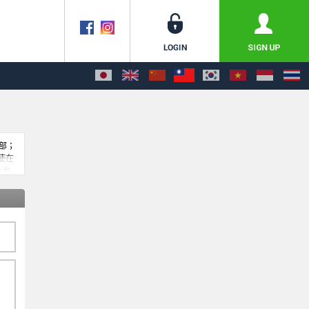
部；
使在
化也
的經