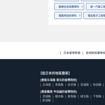
醫療信息商務學科
第一汽車工
電應用技術學科
電氣電子工程
日本留學新聞
查詢欲就讀學
【從日本的地區搜索】
[搜索北海道·東北的留學院校]
北海道
青森縣
岩手縣
宮城縣
秋田縣
[搜索關東·甲信越的留學院校]
茨城縣
櫪木縣
群馬縣
崎玉縣
千葉縣
新瀉縣