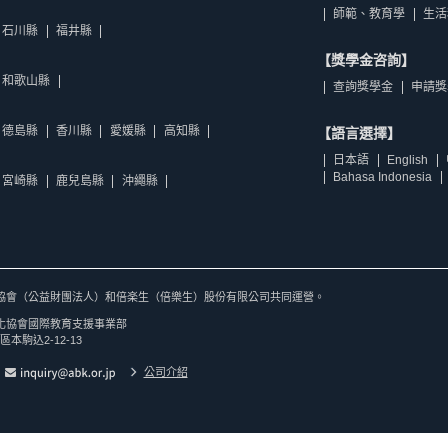
師範、教育學
生活
石川縣
福井縣
【獎學金咨詢】
和歌山縣
查詢獎學金
申請獎
德島縣
香川縣
愛媛縣
高知縣
【語言選擇】
日本語
English
Bahasa Indonesia
宮崎縣
鹿兒島縣
沖繩縣
協會（公益財團法人）和倍楽生（倍樂生）股份有限公司共同運營。
化協會國際教育支援事業部
區本駒込2-12-13
公司介紹