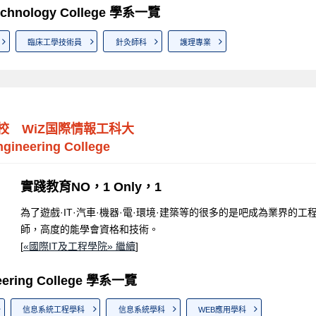
 Technology College 學系一覽
臨床工學技術員
針灸師科
護理專業
校 WiZ国際情報工科大
ngineering College
實踐教育NO，1 Only，1
為了遊戲·IT·汽車·機器·電·環境·建築等的很多的是吧成為業界的工
師，高度的能學會資格和技術。
[
«國際IT及工程學院» 繼續
]
neering College 學系一覽
信息系統工程學科
信息系統學科
WEB應用學科