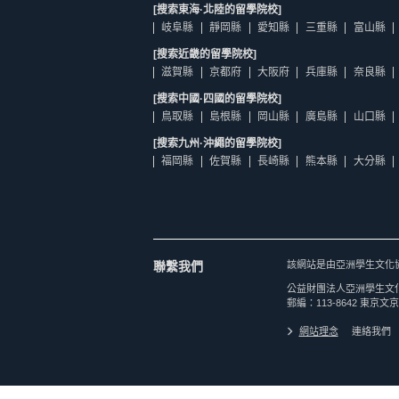
[搜索東海·北陸的留學院校]
岐阜縣
靜岡縣
愛知縣
三重縣
富山縣
[搜索近畿的留學院校]
滋賀縣
京都府
大阪府
兵庫縣
奈良縣
[搜索中國·四國的留學院校]
鳥取縣
島根縣
岡山縣
廣島縣
山口縣
[搜索九州·沖繩的留學院校]
福岡縣
佐賀縣
長崎縣
熊本縣
大分縣
聯繫我們
該網站是由亞洲學生文化
公益財團法人亞洲學生文
郵編：113-8642 東京文京
網站理念
連絡我們