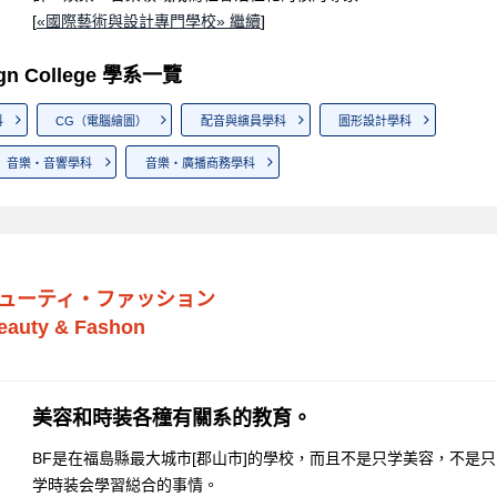
[
«國際藝術與設計專門學校» 繼續
]
esign College 學系一覽
科
CG（電腦繪圖）
配音與縯員學科
圖形設計學科
音樂・音響學科
音樂・廣播商務學科
ューティ・ファッション
Beauty & Fashon
美容和時装各穜有關系的教育。
BF是在福島縣最大城市[郡山市]的學校，而且不是只学美容，不是只
学時装会學習縂合的事情。