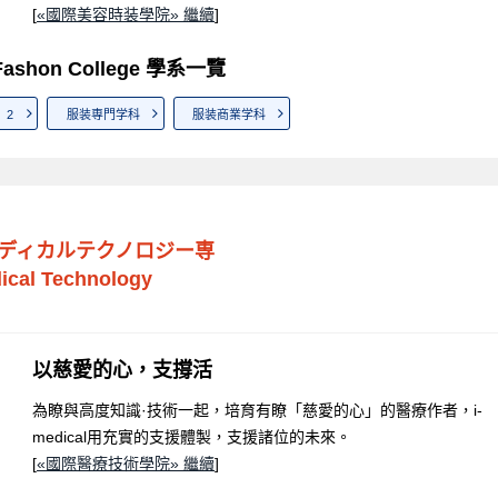
[
«國際美容時装學院» 繼續
]
& Fashon College 學系一覽
2
服装専門学科
服装商業学科
ディカルテクノロジー専
dical Technology
以慈愛的心，支撐活
為瞭與高度知識·技術一起，培育有瞭「慈愛的心」的醫療作者，i-
medical用充實的支援體製，支援諸位的未來。
[
«國際醫療技術學院» 繼續
]