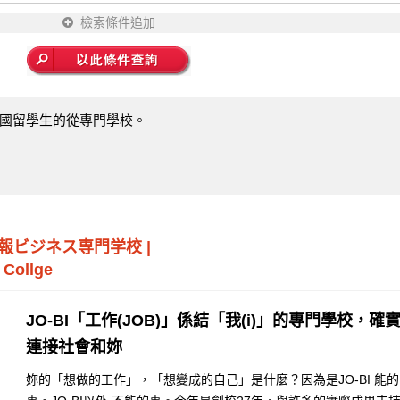
檢索條件追加
國留學生的從專門學校。
報ビジネス専門学校
|
 Collge
JO-BI「工作(JOB)」係結「我(i)」的專門學校，確
連接社會和妳
妳的「想做的工作」，「想變成的自己」是什麼？因為是JO-BI 能的