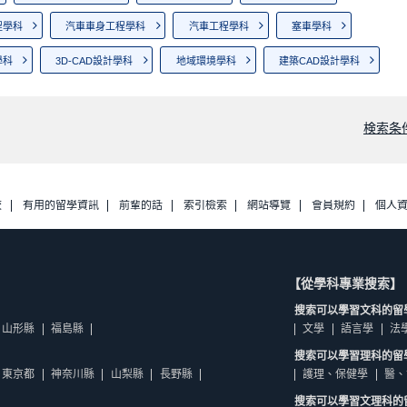
程學科
汽車車身工程學科
汽車工程學科
塞車學科
學科
3D-CAD設計學科
地域環境學科
建築CAD設計學科
検索条
校
有用的留學資訊
前輩的話
索引檢索
網站導覽
會員規約
個人
【從學科專業搜索】
搜索可以學習文科的留
山形縣
福島縣
文學
語言學
法
搜索可以學習理科的留
東京都
神奈川縣
山梨縣
長野縣
護理、保健學
醫、
搜索可以學習文理科的