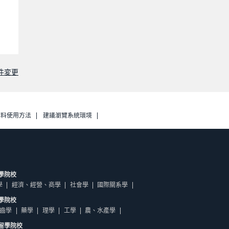
件変更
資料使用方法
建議瀏覽系統環境
學院校
學
經濟、經營、商學
社會學
國際關系學
學院校
齒學
藥學
理學
工學
農、水產學
留學院校