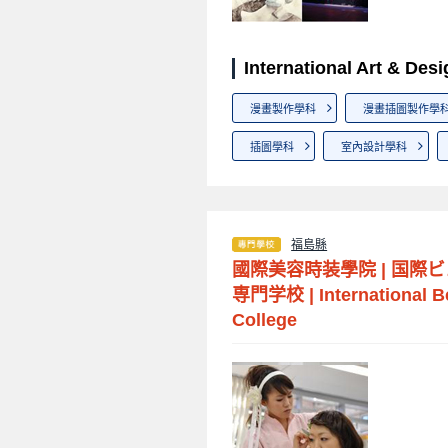
International Art & D
漫畫製作學科
漫畫插圖製作學
插圖學科
室內設計學科
福島縣
國際美容時装學院
|
国際ビ
専門学校
|
International 
College