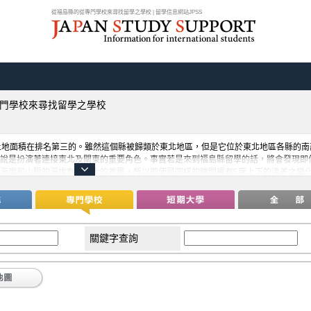
從福島縣的從專門學校來尋找留學之學校 | 留學信息網站JPSS
門學校來尋找留學之學校
土地面積在排名第三的。雖然這個縣被歸類於東北地區，但是它位於東北地區各縣的南
說是扮演著連接東北及關東的重要角色。事實若是來到福島縣留學的話，將會發現即
海岸和山脈的海拔有相當大的差異，所以即使是同樣的時間裡有5度上下的溫差之變
10個以上的自然公園，可以體驗福島縣的獨特的自然環境，這對留學生而言將是寶貴
關鍵字查詢