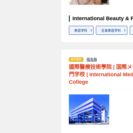
International Beauty 
美容学科
全身美容学科
福島縣
國際醫療技術學院
|
国際メ
門学校
|
International Me
College