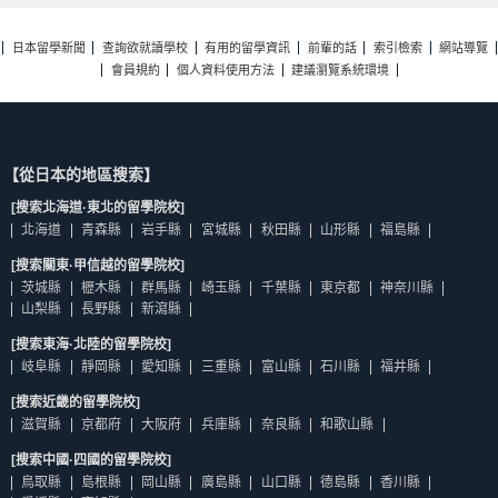
日本留學新聞
查詢欲就讀學校
有用的留學資訊
前輩的話
索引檢索
網站導覽
會員規約
個人資料使用方法
建議瀏覽系統環境
【從日本的地區搜索】
[搜索北海道·東北的留學院校]
北海道
青森縣
岩手縣
宮城縣
秋田縣
山形縣
福島縣
[搜索關東·甲信越的留學院校]
茨城縣
櫪木縣
群馬縣
崎玉縣
千葉縣
東京都
神奈川縣
山梨縣
長野縣
新瀉縣
[搜索東海·北陸的留學院校]
岐阜縣
靜岡縣
愛知縣
三重縣
富山縣
石川縣
福井縣
[搜索近畿的留學院校]
滋賀縣
京都府
大阪府
兵庫縣
奈良縣
和歌山縣
[搜索中國·四國的留學院校]
鳥取縣
島根縣
岡山縣
廣島縣
山口縣
德島縣
香川縣