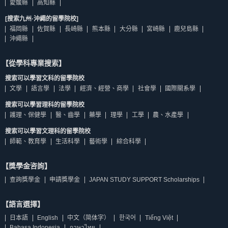
愛媛縣
高知縣
[搜索九州·沖繩的留學院校]
福岡縣
佐賀縣
長崎縣
熊本縣
大分縣
宮崎縣
鹿兒島縣
沖繩縣
【從學科專業搜索】
搜索可以學習文科的留學院校
文學
語言學
法學
經濟、經營、商學
社會學
國際關系學
搜索可以學習理科的留學院校
護理、保健學
醫、齒學
藥學
理學
工學
農、水產學
搜索可以學習文理科的留學院校
師範、教育學
生活科學
藝術學
綜合科學
【獎學金咨詢】
查詢獎學金
申請獎學金
JAPAN STUDY SUPPORT Scholarships
【語言選擇】
日本語
English
中文（简体字）
한국어
Tiếng Việt
Bahasa Indonesia
ภาษาไทย