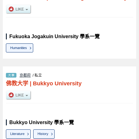
Fukuoka Jogakuin University 學系一覽
Humanities
京都府
/ 私立
佛教大学
|
Bukkyo University
Bukkyo University 學系一覽
Literature
History