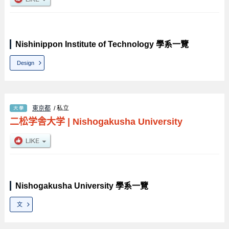
Nishinippon Institute of Technology 學系一覽
Design
東京都
/ 私立
二松学舎大学
|
Nishogakusha University
Nishogakusha University 學系一覽
文