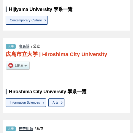
Hijiyama University 學系一覽
Contemporary Culture
廣島縣
/ 公立
広島市立大学
|
Hiroshima City University
Hiroshima City University 學系一覽
Information Sciences
Arts
神奈川縣
/ 私立