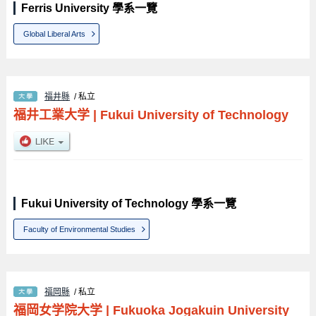
Ferris University 學系一覽
Global Liberal Arts
福井縣
/ 私立
福井工業大学
|
Fukui University of Technology
Fukui University of Technology 學系一覽
Faculty of Environmental Studies
福岡縣
/ 私立
福岡女学院大学
|
Fukuoka Jogakuin University