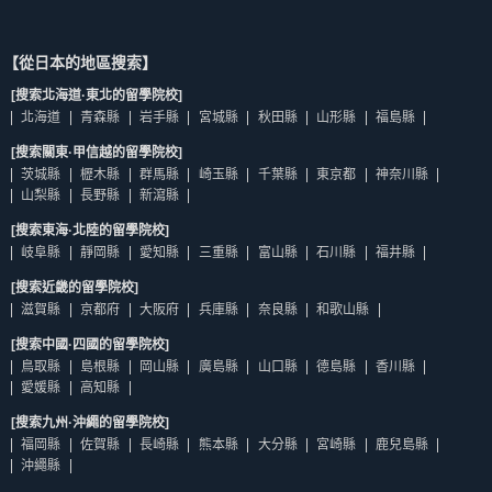
【從日本的地區搜索】
[搜索北海道·東北的留學院校]
北海道
青森縣
岩手縣
宮城縣
秋田縣
山形縣
福島縣
[搜索關東·甲信越的留學院校]
茨城縣
櫪木縣
群馬縣
崎玉縣
千葉縣
東京都
神奈川縣
山梨縣
長野縣
新瀉縣
[搜索東海·北陸的留學院校]
岐阜縣
靜岡縣
愛知縣
三重縣
富山縣
石川縣
福井縣
[搜索近畿的留學院校]
滋賀縣
京都府
大阪府
兵庫縣
奈良縣
和歌山縣
[搜索中國·四國的留學院校]
鳥取縣
島根縣
岡山縣
廣島縣
山口縣
德島縣
香川縣
愛媛縣
高知縣
[搜索九州·沖繩的留學院校]
福岡縣
佐賀縣
長崎縣
熊本縣
大分縣
宮崎縣
鹿兒島縣
沖繩縣