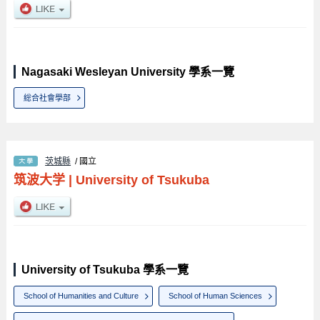
Nagasaki Wesleyan University 學系一覽
総合社會學部
茨城縣
/ 國立
筑波大学
|
University of Tsukuba
University of Tsukuba 學系一覽
School of Humanities and Culture
School of Human Sciences