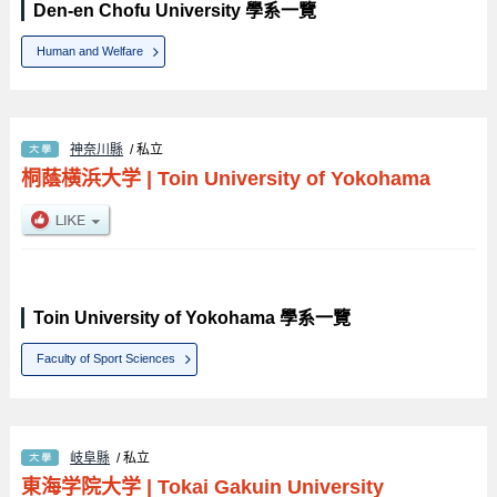
Den-en Chofu University 學系一覽
Human and Welfare
神奈川縣
/ 私立
桐蔭横浜大学
|
Toin University of Yokohama
Toin University of Yokohama 學系一覽
Faculty of Sport Sciences
岐阜縣
/ 私立
東海学院大学
|
Tokai Gakuin University