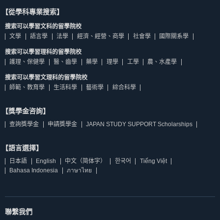
【從學科專業搜索】
搜索可以學習文科的留學院校
文學
語言學
法學
經濟、經營、商學
社會學
國際關系學
搜索可以學習理科的留學院校
護理、保健學
醫、齒學
藥學
理學
工學
農、水產學
搜索可以學習文理科的留學院校
師範、教育學
生活科學
藝術學
綜合科學
【獎學金咨詢】
查詢獎學金
申請獎學金
JAPAN STUDY SUPPORT Scholarships
【語言選擇】
日本語
English
中文（简体字）
한국어
Tiếng Việt
Bahasa Indonesia
ภาษาไทย
聯繫我們