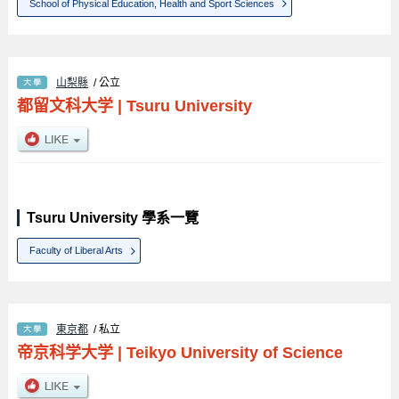
School of Physical Education, Health and Sport Sciences
山梨縣
/ 公立
都留文科大学
|
Tsuru University
Tsuru University 學系一覽
Faculty of Liberal Arts
東京都
/ 私立
帝京科学大学
|
Teikyo University of Science