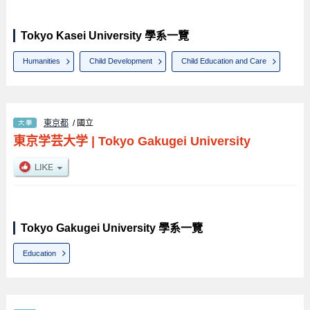
Tokyo Kasei University 學系一覽
Humanities
Child Development
Child Education and Care
東京都
/ 國立
東京学芸大学
|
Tokyo Gakugei University
Tokyo Gakugei University 學系一覽
Education