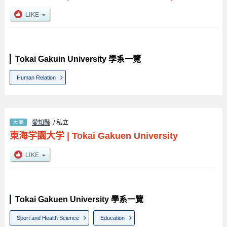
Tokai Gakuin University 學系一覽
Human Relation
愛知縣
/ 私立
東海学園大学
|
Tokai Gakuen University
Tokai Gakuen University 學系一覽
Sport and Health Science
Education