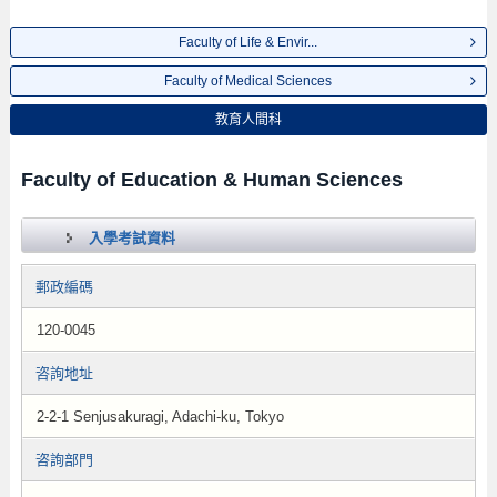
Faculty of Life & Envir...
Faculty of Medical Sciences
教育人間科
Faculty of Education & Human Sciences
入學考試資料
郵政編碼
120-0045
咨詢地址
2-2-1 Senjusakuragi, Adachi-ku, Tokyo
咨詢部門