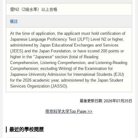
需N2（2級水準）以上合格
備註
At the time of application, the applicant must hold certification of
Japanese Language Proficiency Test (JLPT) Level N2 or higher,
administered by Japan Educational Exchanges and Services
(JEES) and the Japan Foundation, or have scored 200 points or
higher in the "Japanese" section (total of Reading
Comprehension, Listening Comprehension, and Listening-Reading
Comprehension; excluding Writing) of the Examination for
Japanese University Admission for International Students (EJU)
for the 2026 academic year, administered by the Japan Student
Services Organization (JASSO).
最後更新日期: 2026年07月25日
帝京科学大学Top Page >>
最近的學校閱歷