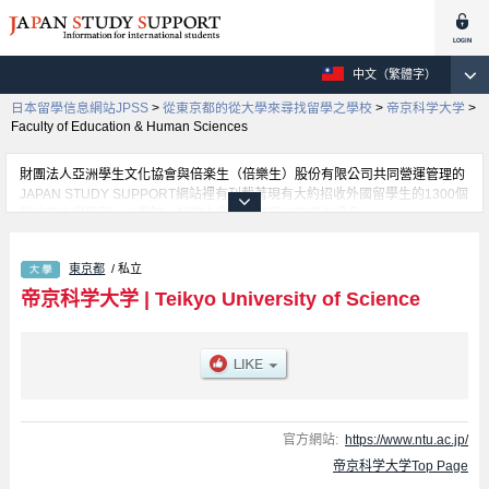
中文（繁體字）
日本留學信息網站JPSS
>
從東京都的從大學來尋找留學之學校
>
帝京科学大学
>
Faculty of Education & Human Sciences
財團法人亞洲學生文化協會與倍楽生（倍樂生）股份有限公司共同營運管理的
JAPAN STUDY SUPPORT網站裡有刊載著現有大約招收外國留學生的1300個
學校的大學學部、大學院、短期大學、專門學校的招生訊息。
在這裡有刊載著帝京科学大学的詳細招生訊息。有Faculty of Life &
Environmental Sciences學部、Faculty of Medical Sciences學部、教育人間
東京都
/ 私立
科學部等各別學部的不同訊息，以及招收名額、合格人數等考試資訊、設施介
紹、聯絡方式等對外國留學生是必要之訊息都刊載於此，請務必查閱及利用此
帝京科学大学
|
Teikyo University of Science
網站。
官方網站:
https://www.ntu.ac.jp/
帝京科学大学Top Page