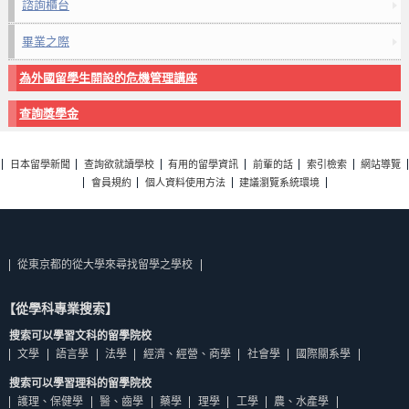
諮詢櫃台
畢業之際
為外國留學生開設的危機管理講座
查詢獎學金
日本留學新聞
查詢欲就讀學校
有用的留學資訊
前輩的話
索引檢索
網站導覽
會員規約
個人資料使用方法
建議瀏覽系統環境
從東京都的從大學來尋找留學之學校
【從學科專業搜索】
搜索可以學習文科的留學院校
文學
語言學
法學
經濟、經營、商學
社會學
國際關系學
搜索可以學習理科的留學院校
護理、保健學
醫、齒學
藥學
理學
工學
農、水產學