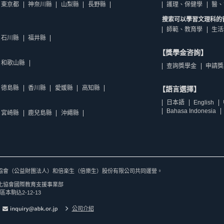
東京都
神奈川縣
山梨縣
長野縣
護理、保健學
醫、
搜索可以學習文理科的
師範、教育學
生活
石川縣
福井縣
【獎學金咨詢】
和歌山縣
查詢獎學金
申請獎
德島縣
香川縣
愛媛縣
高知縣
【語言選擇】
日本語
English
Bahasa Indonesia
宮崎縣
鹿兒島縣
沖繩縣
協會（公益財團法人）和倍楽生（倍樂生）股份有限公司共同運營。
化協會國際教育支援事業部
區本駒込2-12-13
公司介紹