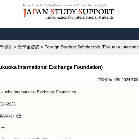
Foreign Student Scholarship (Fukuoka International Exchange Foundation) (高等...
學資訊
>
獎學金咨詢
> Foreign Student Scholarship (Fukuoka Internat
Fukuoka International Exchange Foundation)
最後更新日期: 2024年0
ukuoka International Exchange Foundation
024-2025
通過學校申請
日本