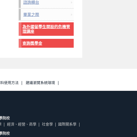
諮詢櫃台
畢業之際
為外國留學生開設的危機管
理講座
查詢獎學金
資料使用方法
建議瀏覽系統環境
學院校
學
經濟、經營、商學
社會學
國際關系學
學院校