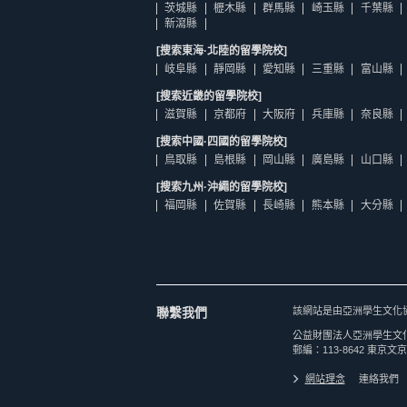
茨城縣
櫪木縣
群馬縣
崎玉縣
千葉縣
新瀉縣
[搜索東海·北陸的留學院校]
岐阜縣
靜岡縣
愛知縣
三重縣
富山縣
[搜索近畿的留學院校]
滋賀縣
京都府
大阪府
兵庫縣
奈良縣
[搜索中國·四國的留學院校]
鳥取縣
島根縣
岡山縣
廣島縣
山口縣
[搜索九州·沖繩的留學院校]
福岡縣
佐賀縣
長崎縣
熊本縣
大分縣
聯繫我們
該網站是由亞洲學生文化
公益財團法人亞洲學生文
郵編：113-8642 東京文京
網站理念
連絡我們