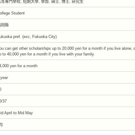
等專門學校, 短期大學, 學部, 碩士, 博士, 研究生
ollege Student
福岡縣
ukuoka pref. (exc, Fukuoka City)
ou can get other scholarships up to 20,000 yen for a month if you live alone, 
p to 40,000 yen for a month if you live with your family.
4,000 yen for a month
 year
0
0/37
id April to Mid May
月