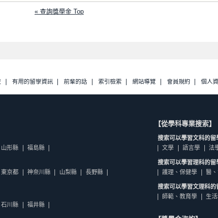
« 查詢獎學金 Top
校
有用的留學資訊
前輩的話
索引檢索
網站導覽
會員規約
個人
【從學科專業搜索】
搜索可以學習文科的留
山形縣
福島縣
文學
語言學
法
搜索可以學習理科的留
東京都
神奈川縣
山梨縣
長野縣
護理、保健學
醫、
搜索可以學習文理科的
師範、教育學
生活
石川縣
福井縣