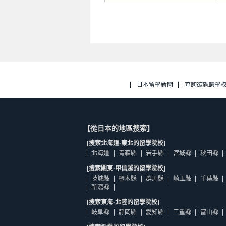
日本留學新聞
查詢欲就讀學
【從日本的地區搜索】
[搜索北海道·東北的留學院校]
北海道
青森縣
岩手縣
宮城縣
秋田縣
[搜索關東·甲信越的留學院校]
茨城縣
櫪木縣
群馬縣
崎玉縣
千葉縣
新瀉縣
[搜索東海·北陸的留學院校]
岐阜縣
靜岡縣
愛知縣
三重縣
富山縣