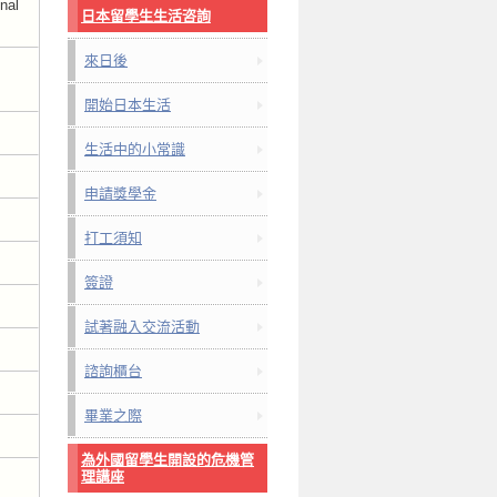
nal
日本留學生生活咨詢
來日後
開始日本生活
生活中的小常識
申請獎學金
打工須知
簽證
試著融入交流活動
諮詢櫃台
畢業之際
為外國留學生開設的危機管
理講座