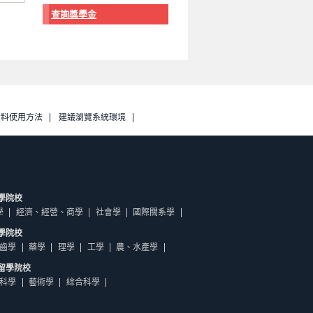
查詢獎學金
資料使用方法
建議瀏覽系統環境
學院校
學
經濟、經營、商學
社會學
國際關系學
學院校
齒學
藥學
理學
工學
農、水產學
留學院校
科學
藝術學
綜合科學