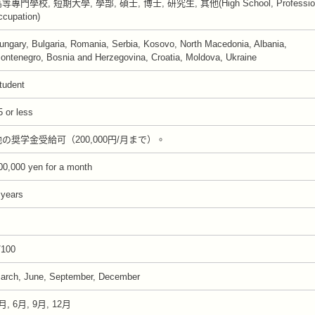
等專門學校, 短期大學, 學部, 碩士, 博士, 研究生, 其他(High School, Professio
ccupation)
ungary, Bulgaria, Romania, Serbia, Kosovo, North Macedonia, Albania,
ontenegro, Bosnia and Herzegovina, Croatia, Moldova, Ukraine
tudent
5 or less
他の奨学金受給可（200,000円/月まで）。
00,000 yen for a month
 years
/100
arch, June, September, December
月, 6月, 9月, 12月