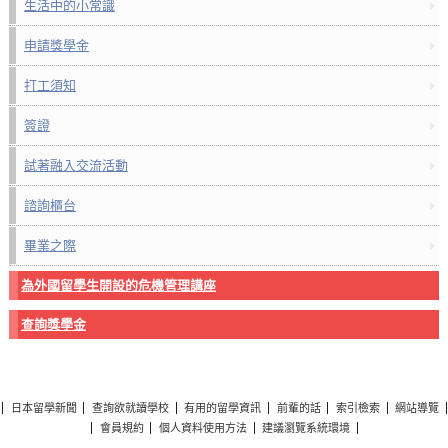
生活中的小常識
申請獎學金
打工須知
簽證
試著融入交流活動
諮詢櫃台
畢業之際
為外國留學生開設的危機管理講座
查詢獎學金
日本留學新聞
查詢欲就讀學校
有用的留學資訊
前輩的話
索引檢索
網站導覽
會員規約
個人資料使用方法
建議瀏覽系統環境