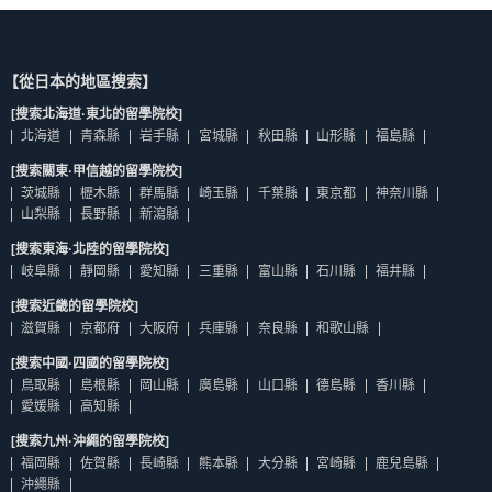
【從日本的地區搜索】
[搜索北海道·東北的留學院校]
北海道
青森縣
岩手縣
宮城縣
秋田縣
山形縣
福島縣
[搜索關東·甲信越的留學院校]
茨城縣
櫪木縣
群馬縣
崎玉縣
千葉縣
東京都
神奈川縣
山梨縣
長野縣
新瀉縣
[搜索東海·北陸的留學院校]
岐阜縣
靜岡縣
愛知縣
三重縣
富山縣
石川縣
福井縣
[搜索近畿的留學院校]
滋賀縣
京都府
大阪府
兵庫縣
奈良縣
和歌山縣
[搜索中國·四國的留學院校]
鳥取縣
島根縣
岡山縣
廣島縣
山口縣
德島縣
香川縣
愛媛縣
高知縣
[搜索九州·沖繩的留學院校]
福岡縣
佐賀縣
長崎縣
熊本縣
大分縣
宮崎縣
鹿兒島縣
沖繩縣