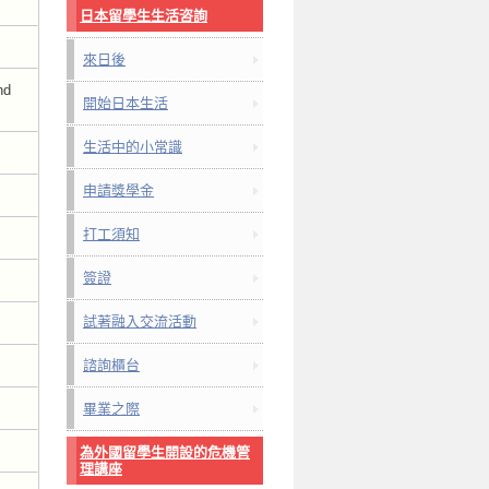
日本留學生生活咨詢
來日後
nd
開始日本生活
生活中的小常識
申請獎學金
打工須知
簽證
試著融入交流活動
諮詢櫃台
畢業之際
為外國留學生開設的危機管
理講座