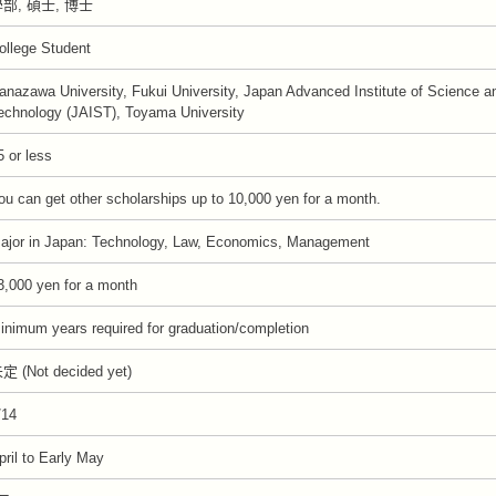
部, 碩士, 博士
ollege Student
anazawa University, Fukui University, Japan Advanced Institute of Science a
echnology (JAIST), Toyama University
5 or less
ou can get other scholarships up to 10,000 yen for a month.
ajor in Japan: Technology, Law, Economics, Management
3,000 yen for a month
inimum years required for graduation/completion
定 (Not decided yet)
/14
pril to Early May