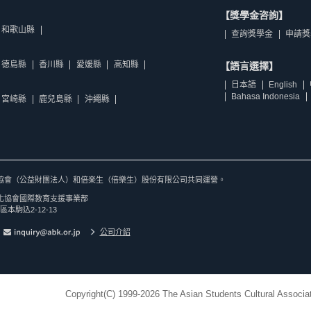
【獎學金咨詢】
和歌山縣
查詢獎學金
申請獎
德島縣
香川縣
愛媛縣
高知縣
【語言選擇】
日本語
English
Bahasa Indonesia
宮崎縣
鹿兒島縣
沖繩縣
協會（公益財團法人）和倍楽生（倍樂生）股份有限公司共同運營。
化協會國際教育支援事業部
區本駒込2-12-13
公司介紹
Copyright(C) 1999-2026 The Asian Students Cultural Associat