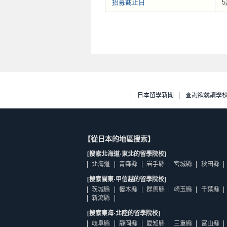
招募截止日
5
日本留學新聞
查詢欲就讀學
【從日本的地區搜索】
[搜索北海道·東北的留學院校]
北海道
青森縣
岩手縣
宮城縣
秋田縣
[搜索關東·甲信越的留學院校]
茨城縣
櫪木縣
群馬縣
崎玉縣
千葉縣
新瀉縣
[搜索東海·北陸的留學院校]
岐阜縣
靜岡縣
愛知縣
三重縣
富山縣