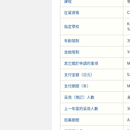
課程
學
在留資格
C
K
指定學校
T
年齡限制
3
並給限制
Y
其它關於申請的事項
M
支付金額（日元）
5
支付期間（年）
M
采用（預訂）人數
未
上一年度的采用人數
3
招募期間
A