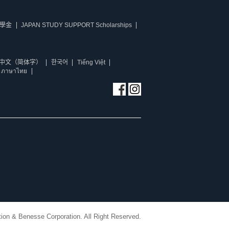
學金
JAPAN STUDY SUPPORT Scholarships
中文（简体字）
한국어
Tiếng Việt
ภาษาไทย
ion & Benesse Corporation. All Right Reserved.