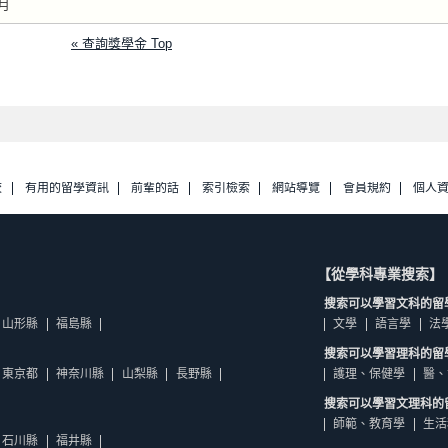
月
« 查詢獎學金 Top
校
有用的留學資訊
前輩的話
索引檢索
網站導覽
會員規約
個人
【從學科專業搜索】
搜索可以學習文科的留
山形縣
福島縣
文學
語言學
法
搜索可以學習理科的留
東京都
神奈川縣
山梨縣
長野縣
護理、保健學
醫、
搜索可以學習文理科的
師範、教育學
生活
石川縣
福井縣