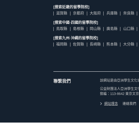
[搜索近畿的留學院校]
滋賀縣
京都府
大阪府
兵庫縣
奈良縣
[搜索中國·四國的留學院校]
鳥取縣
島根縣
岡山縣
廣島縣
山口縣
[搜索九州·沖繩的留學院校]
福岡縣
佐賀縣
長崎縣
熊本縣
大分縣
聯繫我們
該網站是由亞洲學生文化
公益財團法人亞洲學生文
郵編：113-8642 東京文京
網站理念
連絡我們