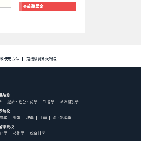
查詢獎學金
資料使用方法
建議瀏覽系統環境
學院校
學
經濟、經營、商學
社會學
國際關系學
學院校
齒學
藥學
理學
工學
農、水產學
留學院校
科學
藝術學
綜合科學