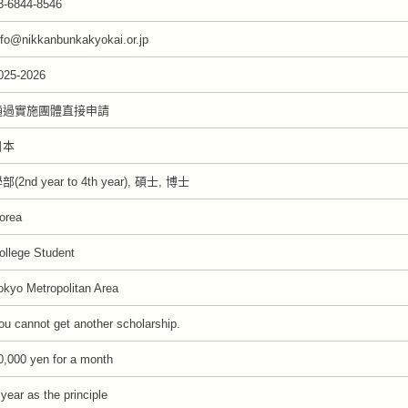
3-6844-8546
nfo@nikkanbunkakyokai.or.jp
025-2026
通過實施團體直接申請
日本
部(2nd year to 4th year), 碩士, 博士
orea
ollege Student
okyo Metropolitan Area
ou cannot get another scholarship.
0,000 yen for a month
 year as the principle