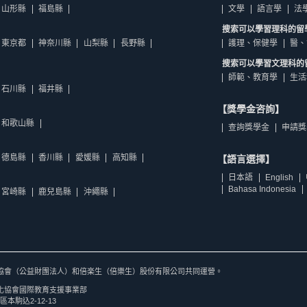
山形縣
福島縣
文學
語言學
法
搜索可以學習理科的留
東京都
神奈川縣
山梨縣
長野縣
護理、保健學
醫、
搜索可以學習文理科的
師範、教育學
生活
石川縣
福井縣
【獎學金咨詢】
和歌山縣
查詢獎學金
申請獎
德島縣
香川縣
愛媛縣
高知縣
【語言選擇】
日本語
English
Bahasa Indonesia
宮崎縣
鹿兒島縣
沖繩縣
協會（公益財團法人）和倍楽生（倍樂生）股份有限公司共同運營。
化協會國際教育支援事業部
區本駒込2-12-13