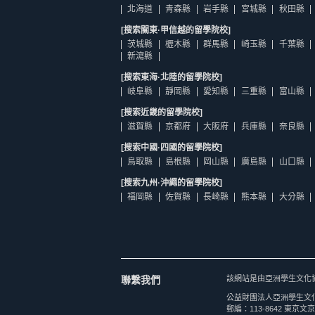
北海道
青森縣
岩手縣
宮城縣
秋田縣
[搜索關東·甲信越的留學院校]
茨城縣
櫪木縣
群馬縣
崎玉縣
千葉縣
新瀉縣
[搜索東海·北陸的留學院校]
岐阜縣
靜岡縣
愛知縣
三重縣
富山縣
[搜索近畿的留學院校]
滋賀縣
京都府
大阪府
兵庫縣
奈良縣
[搜索中國·四國的留學院校]
鳥取縣
島根縣
岡山縣
廣島縣
山口縣
[搜索九州·沖繩的留學院校]
福岡縣
佐賀縣
長崎縣
熊本縣
大分縣
聯繫我們
該網站是由亞洲學生文化
公益財團法人亞洲學生文
郵編：113-8642 東京文京