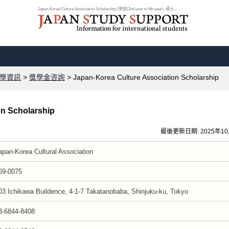
Japan-Korea Culture Association Scholarship (學部(2nd year to 4th year), 碩士...
學資訊
>
獎學金咨詢
> Japan-Korea Culture Association Scholarship
on Scholarship
最後更新日期: 2025年1
apan-Korea Cultural Association
69-0075
03 Ichikawa Buildence, 4-1-7 Takatanobaba, Shinjuku-ku, Tokyo
3-6844-8408