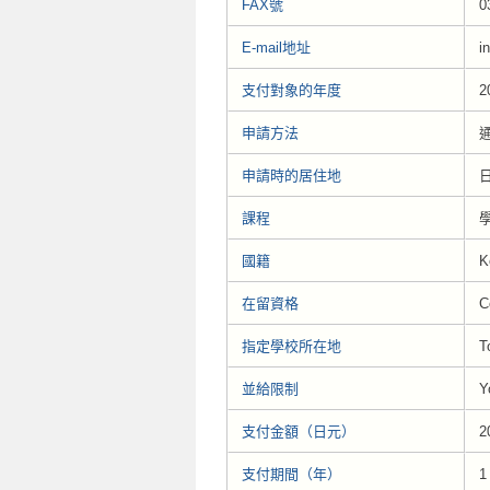
FAX號
0
E-mail地址
i
支付對象的年度
2
申請方法
申請時的居住地
課程
學
國籍
K
在留資格
C
指定學校所在地
T
並給限制
Y
支付金額（日元）
2
支付期間（年）
1