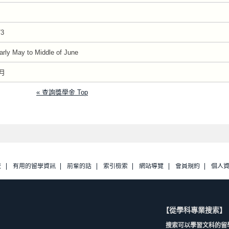
/3
arly May to Middle of June
月
« 查詢獎學金 Top
校
有用的留學資訊
前輩的話
索引檢索
網站導覽
會員規約
個人
【從學科專業搜索】
搜索可以學習文科的留