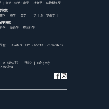
學
經濟、經營、商學
社會學
國際關系學
學院校
齒學
藥學
理學
工學
農、水產學
留學院校
科學
藝術學
綜合科學
學金
JAPAN STUDY SUPPORT Scholarships
中文（简体字）
한국어
Tiếng Việt
ภาษาไทย