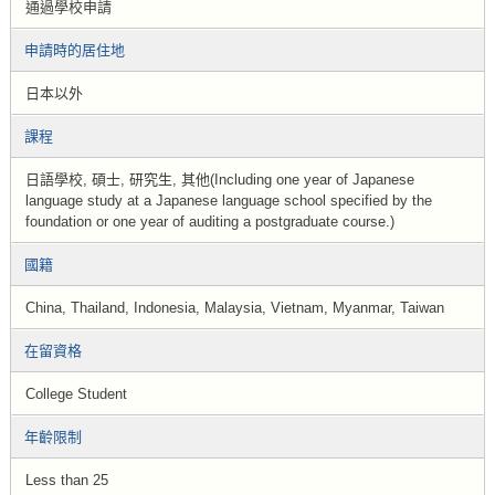
通過學校申請
申請時的居住地
日本以外
課程
日語學校, 碩士, 研究生, 其他(Including one year of Japanese
language study at a Japanese language school specified by the
foundation or one year of auditing a postgraduate course.)
國籍
China, Thailand, Indonesia, Malaysia, Vietnam, Myanmar, Taiwan
在留資格
College Student
年齡限制
Less than 25