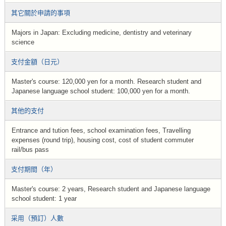
其它關於申請的事項
Majors in Japan: Excluding medicine, dentistry and veterinary
science
支付金額（日元）
Master's course: 120,000 yen for a month. Research student and
Japanese language school student: 100,000 yen for a month.
其他的支付
Entrance and tution fees, school examination fees, Travelling
expenses (round trip), housing cost, cost of student commuter
rail/bus pass
支付期間（年）
Master's course: 2 years, Research student and Japanese language
school student: 1 year
采用（預訂）人數