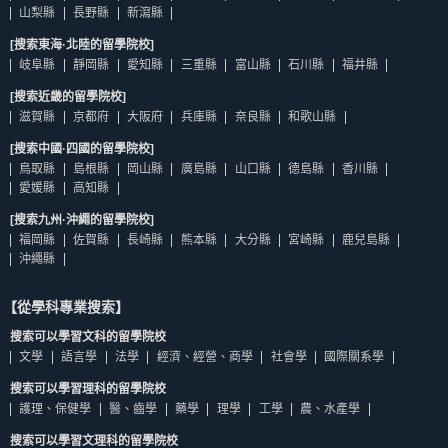
山梨縣
長野縣
新瀉縣
[搜索東海·北陸的留學院校]
岐阜縣
靜岡縣
愛知縣
三重縣
富山縣
石川縣
福井縣
[搜索近畿的留學院校]
滋賀縣
京都府
大阪府
兵庫縣
奈良縣
和歌山縣
[搜索中國·四國的留學院校]
鳥取縣
島根縣
岡山縣
廣島縣
山口縣
德島縣
香川縣
愛媛縣
高知縣
[搜索九州·沖繩的留學院校]
福岡縣
佐賀縣
長崎縣
熊本縣
大分縣
宮崎縣
鹿兒島縣
沖繩縣
【從學科專業搜索】
搜索可以學習文科的留學院校
文學
語言學
法學
經濟、經營、商學
社會學
國際關系學
搜索可以學習理科的留學院校
護理、保健學
醫、齒學
藥學
理學
工學
農、水產學
搜索可以學習文理科的留學院校