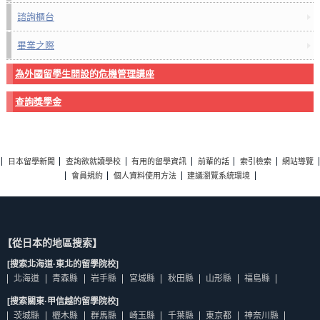
諮詢櫃台
畢業之際
為外國留學生開設的危機管理講座
查詢獎學金
日本留學新聞
查詢欲就讀學校
有用的留學資訊
前輩的話
索引檢索
網站導覽
會員規約
個人資料使用方法
建議瀏覽系統環境
【從日本的地區搜索】
[搜索北海道·東北的留學院校]
北海道
青森縣
岩手縣
宮城縣
秋田縣
山形縣
福島縣
[搜索關東·甲信越的留學院校]
茨城縣
櫪木縣
群馬縣
崎玉縣
千葉縣
東京都
神奈川縣