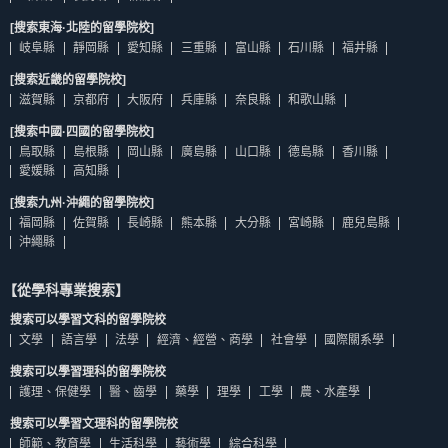
[搜索東海·北陸的留學院校]
岐阜縣
靜岡縣
愛知縣
三重縣
富山縣
石川縣
福井縣
[搜索近畿的留學院校]
滋賀縣
京都府
大阪府
兵庫縣
奈良縣
和歌山縣
[搜索中國·四國的留學院校]
鳥取縣
島根縣
岡山縣
廣島縣
山口縣
德島縣
香川縣
愛媛縣
高知縣
[搜索九州·沖繩的留學院校]
福岡縣
佐賀縣
長崎縣
熊本縣
大分縣
宮崎縣
鹿兒島縣
沖繩縣
【從學科專業搜索】
搜索可以學習文科的留學院校
文學
語言學
法學
經濟、經營、商學
社會學
國際關系學
搜索可以學習理科的留學院校
護理、保健學
醫、齒學
藥學
理學
工學
農、水產學
搜索可以學習文理科的留學院校
師範、教育學
生活科學
藝術學
綜合科學