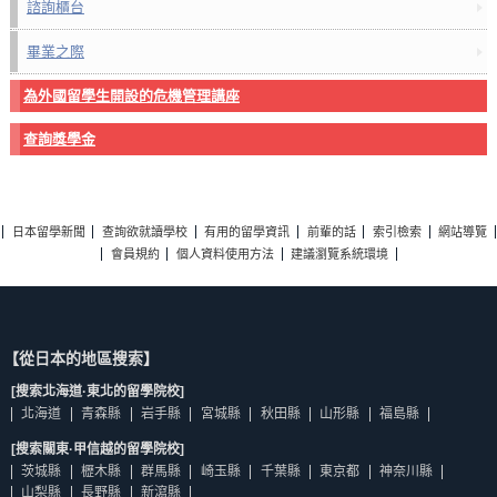
諮詢櫃台
畢業之際
為外國留學生開設的危機管理講座
查詢獎學金
日本留學新聞
查詢欲就讀學校
有用的留學資訊
前輩的話
索引檢索
網站導覽
會員規約
個人資料使用方法
建議瀏覽系統環境
【從日本的地區搜索】
[搜索北海道·東北的留學院校]
北海道
青森縣
岩手縣
宮城縣
秋田縣
山形縣
福島縣
[搜索關東·甲信越的留學院校]
茨城縣
櫪木縣
群馬縣
崎玉縣
千葉縣
東京都
神奈川縣
山梨縣
長野縣
新瀉縣