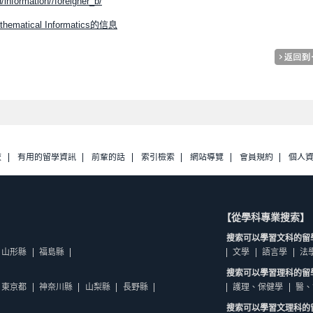
/information//foreigner_b/
 Mathematical Informatics的信息
校
有用的留學資訊
前輩的話
索引檢索
網站導覽
會員規約
個人
【從學科專業搜索】
搜索可以學習文科的留
山形縣
福島縣
文學
語言學
法
搜索可以學習理科的留
東京都
神奈川縣
山梨縣
長野縣
護理、保健學
醫、
搜索可以學習文理科的