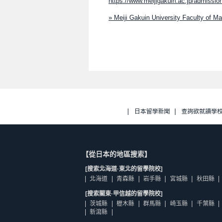
https://www.meijigakuin.ac.jp/admission
» Meiji Gakuin University Faculty of
日本留學新聞
查詢欲就讀學
【從日本的地區搜索】
[搜索北海道·東北的留學院校]
北海道
青森縣
岩手縣
宮城縣
秋田縣
[搜索關東·甲信越的留學院校]
茨城縣
櫪木縣
群馬縣
崎玉縣
千葉縣
新瀉縣