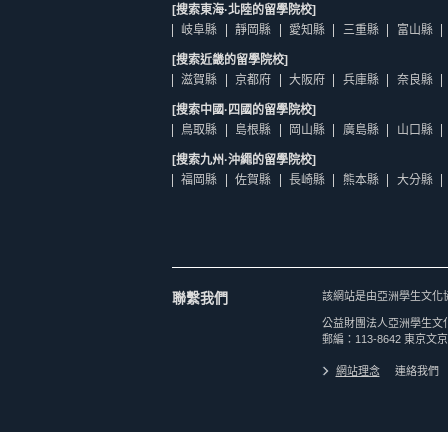
[搜索東海·北陸的留學院校]
岐阜縣
靜岡縣
愛知縣
三重縣
富山縣
[搜索近畿的留學院校]
滋賀縣
京都府
大阪府
兵庫縣
奈良縣
[搜索中國·四國的留學院校]
鳥取縣
島根縣
岡山縣
廣島縣
山口縣
[搜索九州·沖繩的留學院校]
福岡縣
佐賀縣
長崎縣
熊本縣
大分縣
聯繫我們
該網站是由亞洲學生文化
公益財團法人亞洲學生文
郵編：113-8642 東京文京
網站理念
連絡我們