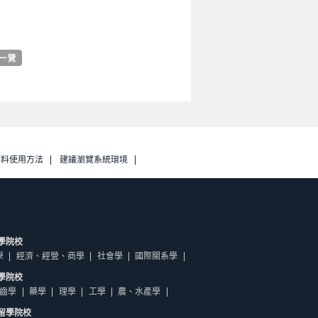
資料使用方法
建議瀏覽系統環境
學院校
學
經濟、經營、商學
社會學
國際關系學
學院校
齒學
藥學
理學
工學
農、水產學
留學院校