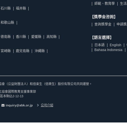
師範、教育學
生活
石川縣
福井縣
【獎學金咨詢】
和歌山縣
查詢獎學金
申請獎
德島縣
香川縣
愛媛縣
高知縣
【語言選擇】
日本語
English
Bahasa Indonesia
宮崎縣
鹿兒島縣
沖繩縣
協會（公益財團法人）和倍楽生（倍樂生）股份有限公司共同運營。
化協會國際教育支援事業部
區本駒込2-12-13
公司介紹