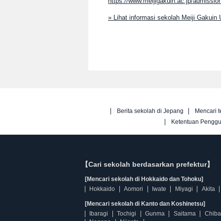
https://www.meijigakuin.ac.jp/admission
» Lihat informasi sekolah Meiji Gakuin 
Berita sekolah di Jepang
Mencari t
Ketentuan Pengg
【Cari sekolah berdasarkan prefektur】
[Mencari sekolah di Hokkaido dan Tohoku]
Hokkaido
Aomori
Iwate
Miyagi
Akita
[Mencari sekolah di Kanto dan Koshinetsu]
Ibaragi
Tochigi
Gunma
Saitama
Chiba