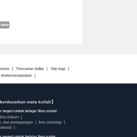
senior
Pencarian daftar
Site map
g direkomendasikan
berdasarkan mata kuliah】
 negeri untuk belajar Ilmu sosial
Ilmu hukum
n, dan perdagangan
Ilmu sosiologi
ational
r negeri untuk belajar Ilmu sains