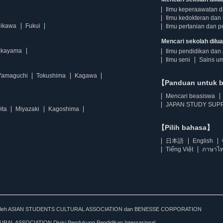
Ilmu keperaawatan 
Ilmu kedokteran dan 
hikawa
Fukui
Ilmu pertanian dan p
Mencari sekolah diluar
kayama
Ilmu pendidikan dan 
Ilmu seni
Sains u
Yamaguchi
Tokushima
Kagawa
【Panduan untuk 
Mencari beasiswa
JAPAN STUDY SUPP
ita
Miyazaki
Kagoshima
【Pilih bahasa】
日本語
English
Tiếng Việt
ภาษาไ
kan oleh ASIAN STUDENTS CULTURAL ASSOCIATION dan BENESSE CORPORATION
L ASSOCIATION Divisi Pendukung Pendidikan Internasional