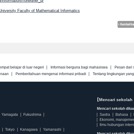
/information//foreigner_b/
University Faculty of Mathematical Informatics
empat belajar di luar negeri
Informasi berguna bagi mahasiswa
Pesan dari 
unaan
Pemberitahuan mengenai informasi pribadi
Tentang lingkungan yan
【Mencari sekolah 
Mencari sekolah diluar
Yamagata
Fukushima
Sastra
Bahasa
Ekonomi, manajeme
Ilmu hubungan intern
Tokyo
Kanagawa
Yamanashi
Mencari sekolah dilua