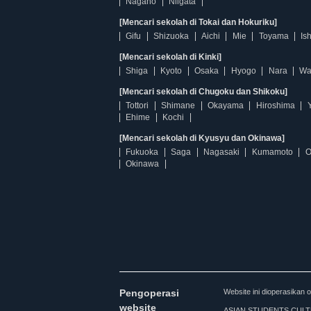
Nagano
Niigata
[Mencari sekolah di Tokai dan Hokuriku]
Gifu
Shizuoka
Aichi
Mie
Toyama
Is
[Mencari sekolah di Kinki]
Shiga
Kyoto
Osaka
Hyogo
Nara
Wa
[Mencari sekolah di Chugoku dan Shikoku]
Tottori
Shimane
Okayama
Hiroshima
Ehime
Kochi
[Mencari sekolah di Kyusyu dan Okinawa]
Fukuoka
Saga
Nagasaki
Kumamoto
O
Okinawa
Pengoperasi
Website ini dioperasi
website
ASIAN STUDENTS CULTURA