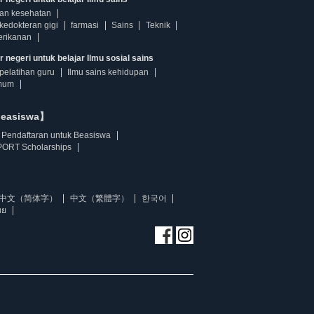
dan kesehatan
kedokteran gigi
farmasi
Sains
Teknik
erikanan
 negeri untuk belajar Ilmu sosial sains
pelatihan guru
Ilmu sains kehidupan
mum
beasiswa】
Pendaftaran untuk Beasiswa
ORT Scholarships
中文（简体字）
中文（繁體字）
한국어
ทย