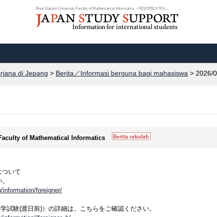
Meiji Gakuin University Faculty of Mathematical Informatics ＜明治学院大学か...
arjana di Jepang
>
Berita／Informasi berguna bagi mahasiswa
> 2026/0
 Faculty of Mathematical Informatics
について
い。
/information/foreigner/
学試験(渡日前)）の詳細は、こちらをご確認ください。