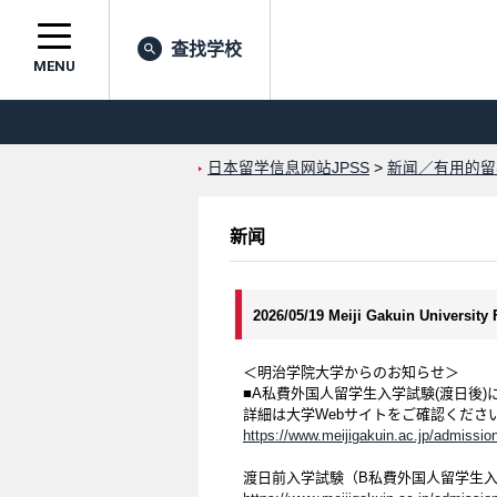
查找学校
MENU
日本留学信息网站JPSS
>
新闻／有用的留
新闻
2026/05/19 Meiji Gakuin University
＜明治学院大学からのお知らせ＞
■A私費外国人留学生入学試験(渡日後)
詳細は大学Webサイトをご確認くださ
https://www.meijigakuin.ac.jp/admission
渡日前入学試験（B私費外国人留学生入