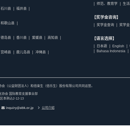
师范、教育学
生活
石川县
福井县
【奖学金咨询】
和歌山县
奖学金查询
奖学金
德岛县
香川县
爱媛县
高知县
【语言选择】
日本語
English
Bahasa Indonesia
宫崎县
鹿儿岛县
冲绳县
协会（公益财团法人）和倍楽生（倍乐生）股份有限公司共同运营。
化协会 国际教育支援事业部
区本驹込2-12-13
公司介紹