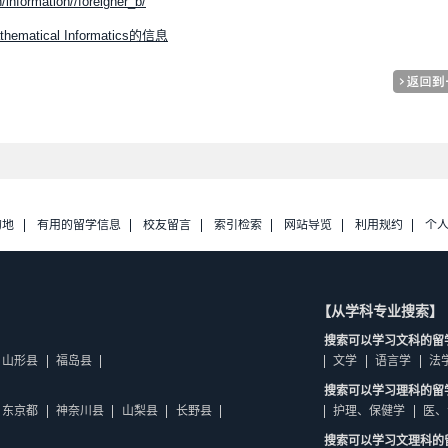
/information//foreigner_b/
 Mathematical Informatics的信息
的地
有用的留学信息
校友留言
索引检索
网站导览
利用规约
个
【从学科专业搜索】
搜索可以学习文科的留
山形县
福岛县
文学
语言学
法
搜索可以学习理科的留
东京都
神奈川县
山梨县
长野县
护理、保健学
医、
搜索可以学习文理科的