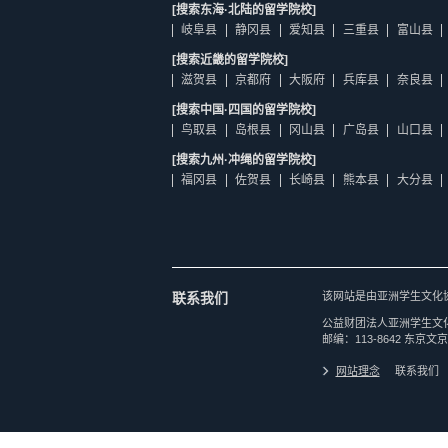
[搜索东海·北陆的留学院校]
岐阜县
静冈县
爱知县
三重县
富山县
[搜索近畿的留学院校]
滋贺县
京都府
大阪府
兵库县
奈良县
[搜索中国·四国的留学院校]
鸟取县
岛根县
冈山县
广岛县
山口县
[搜索九州·冲绳的留学院校]
福冈县
佐贺县
长崎县
熊本县
大分县
联系我们
该网站是由亚洲学生文化
公益财团法人亚洲学生文
邮编：113-8642 东京文京
网站理念
联系我们