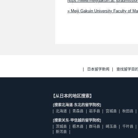
https://www.meijigakuin.ac.jp/admission
» Meiji Gakuin University Faculty of
日本留学新闻
查找留学目
【从日本的地区搜索】
[搜索北海道·东北的留学院校]
北海道
青森县
岩手县
宫城县
秋田县
[搜索关东·甲信越的留学院校]
茨城县
枥木县
群马县
崎玉县
千叶县
新泻县