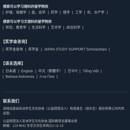
搜索可以学习理科的留学院校
护理、保健学
医、齿学
药学
理学
工学
农、水产学
搜索可以学习文理科的留学院校
师范、教育学
生活科学
艺术学
综合科学
【奖学金咨询】
奖学金查询
奖学金
JAPAN STUDY SUPPORT Scholarships
【语言选择】
日本語
English
中文（繁體字）
한국어
Tiếng Việt
Bahasa Indonesia
ภาษาไทย
联系我们
该网站是由亚洲学生文化协会（公益财团法人）和倍楽生（倍乐生）股份有限公司共同
运营。
公益财团法人亚洲学生文化协会 国际教育支援事业部
邮编：113-8642 东京文京区本驹込2-12-13