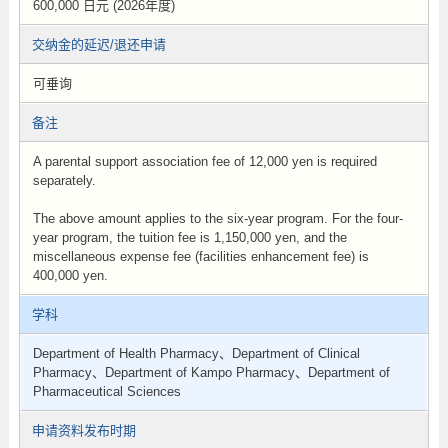
600,000 日元 (2026年度)
交纳金的延迟/退还申请
可垂询
备注
A parental support association fee of 12,000 yen is required
separately.
The above amount applies to the six-year program. For the four-
year program, the tuition fee is 1,150,000 yen, and the
miscellaneous expense fee (facilities enhancement fee) is
400,000 yen.
学科
Department of Health Pharmacy、Department of Clinical
Pharmacy、Department of Kampo Pharmacy、Department of
Pharmaceutical Sciences
申请资料发布时期