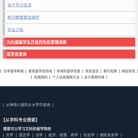
关于学习生活
有问题需要咨询时
毕业之际
为外国留学生开设的危机管理讲座
奖学金查询
日本留学新闻
查找留学目的地
有用的留学信息
校友留言
索引检索
网站导览
利用规约
个人信息使用方法
关于使用环境
从神奈川县的从大学中查询
【从学科专业搜索】
搜索可以学习文科的留学院校
文学
语言学
法学
经济、经营、商学
社会学
国际关系学