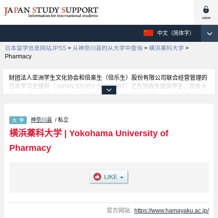
中文（简体字）
日本留学信息网站JPSS
>
从神奈川县的从大学中查询
>
横浜薬科大学
>
Pharmacy
财团法人亚洲学生文化协会和倍楽生（倍乐生）股份有限公司联合经营管理的
日本学习支援网（JAPAN STUDY SUPPORT）正在招收外国留学生。现有大
约1300个学校的大学学部、大学院、短大、专门学校的招生信息正登载于此
网。
这里登载的是横浜薬科大学的详细招生信息。有Pharmacy 学部等各学部的不
神奈川县
/ 私立
同信息。招收名额、合格人数等考试信息，以及设施介绍、联系方式等外国留
学生必要的信息都登载于此，请务必查阅和利用此网。
横浜薬科大学
|
Yokohama University of
Pharmacy
官方网站:
https://www.hamayaku.ac.jp/