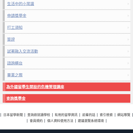
生活中的小常識
申請獎學金
打工須知
簽證
試著融入交流活動
諮詢櫃台
畢業之際
為外國留學生開設的危機管理講座
查詢獎學金
日本留學新聞
查詢欲就讀學校
有用的留學資訊
前輩的話
索引檢索
網站導覽
會員規約
個人資料使用方法
建議瀏覽系統環境