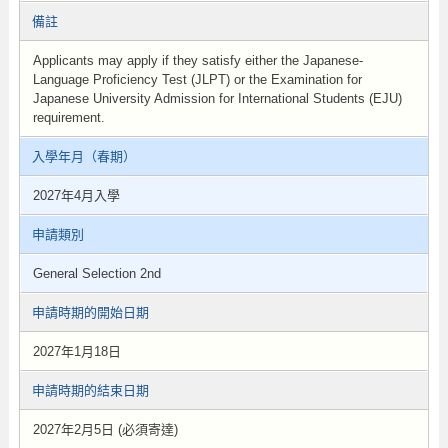
備註
Applicants may apply if they satisfy either the Japanese-
Language Proficiency Test (JLPT) or the Examination for
Japanese University Admission for International Students (EJU)
requirement.
入學年月（春期）
2027年4月入學
申請類別
General Selection 2nd
申請時期的開始日期
2027年1月18日
申請時期的結束日期
2027年2月5日 (必須寄達)