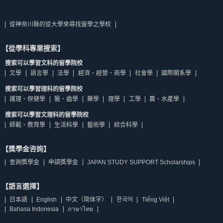
從神奈川縣的從大學來尋找留學之學校
【從學科專業搜索】
搜索可以學習文科的留學院校
文學
語言學
法學
經濟、經營、商學
社會學
國際關系學
搜索可以學習理科的留學院校
護理、保健學
醫、齒學
藥學
理學
工學
農、水產學
搜索可以學習文理科的留學院校
師範、教育學
生活科學
藝術學
綜合科學
【獎學金咨詢】
查詢獎學金
申請獎學金
JAPAN STUDY SUPPORT Scholarships
【語言選擇】
日本語
English
中文（简体字）
한국어
Tiếng Việt
Bahasa Indonesia
ภาษาไทย