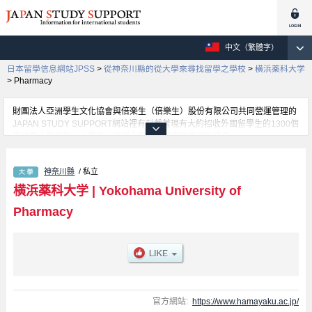
中文（繁體字）
日本留學信息網站JPSS
>
從神奈川縣的從大學來尋找留學之學校
>
横浜薬科大学
>
Pharmacy
財團法人亞洲學生文化協會與倍楽生（倍樂生）股份有限公司共同營運管理的
JAPAN STUDY SUPPORT網站裡有刊載著現有大約招收外國留學生的1300個
學校的大學學部、大學院、短期大學、專門學校的招生訊息。
在這裡有刊載著横浜薬科大学的詳細招生訊息。有Pharmacy學部等各別學部
的不同訊息，以及招收名額、合格人數等考試資訊、設施介紹、聯絡方式等對
神奈川縣
/ 私立
外國留學生是必要之訊息都刊載於此，請務必查閱及利用此網站。
横浜薬科大学
|
Yokohama University of
Pharmacy
官方網站:
https://www.hamayaku.ac.jp/