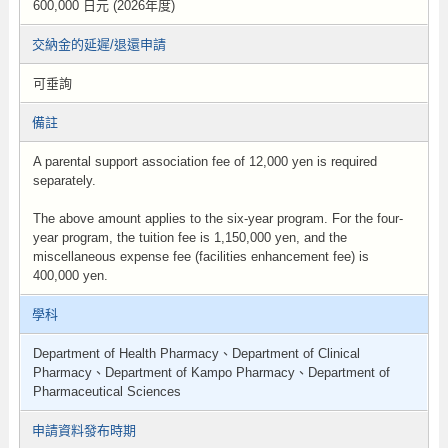
600,000 日元 (2026年度)
交納金的延遲/退還申請
可垂詢
備註
A parental support association fee of 12,000 yen is required
separately.
The above amount applies to the six-year program. For the four-
year program, the tuition fee is 1,150,000 yen, and the
miscellaneous expense fee (facilities enhancement fee) is
400,000 yen.
學科
Department of Health Pharmacy、Department of Clinical
Pharmacy、Department of Kampo Pharmacy、Department of
Pharmaceutical Sciences
申請資料發布時期