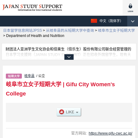
中文（简体字）
日本留学信息网站JPSS
>
从岐阜县的从短期大学中查询
>
岐阜市立女子短期大学
>
Department of Health and Nutrition
财团法人亚洲学生文化协会和倍楽生（倍乐生）股份有限公司联合经营管理的
日本学习支援网（JAPAN STUDY SUPPORT）正在招收外国留学生。现有大
约1300个学校的大学学部、大学院、短大、专门学校的招生信息正登载于此
网。
这里登载的是岐阜市立女子短期大学的详细招生信息。有Department of
岐阜县
/ 公立
International Communication 学部、Department of Health and Nutrition 学
部、Department of Design and Environment 学部等各学部的不同信息。招收
岐阜市立女子短期大学
|
Gifu City Women's
名额、合格人数等考试信息，以及设施介绍、联系方式等外国留学生必要的信
College
息都登载于此，请务必查阅和利用此网。
官方网站:
https://www.gifu-cwc.ac.jp/