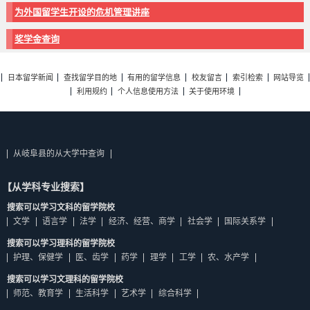
为外国留学生开设的危机管理讲座
奖学金查询
日本留学新闻
查找留学目的地
有用的留学信息
校友留言
索引检索
网站导览
利用规约
个人信息使用方法
关于使用环境
从岐阜县的从大学中查询
【从学科专业搜索】
搜索可以学习文科的留学院校
文学
语言学
法学
经济、经营、商学
社会学
国际关系学
搜索可以学习理科的留学院校
护理、保健学
医、齿学
药学
理学
工学
农、水产学
搜索可以学习文理科的留学院校
师范、教育学
生活科学
艺术学
综合科学