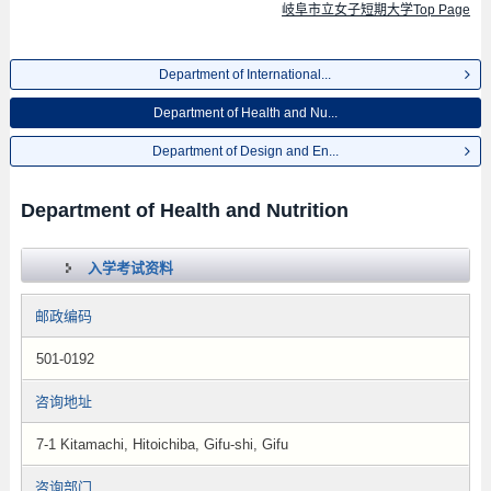
岐阜市立女子短期大学Top Page
Department of International...
Department of Health and Nu...
Department of Design and En...
Department of Health and Nutrition
入学考试资料
邮政编码
501-0192
咨询地址
7-1 Kitamachi, Hitoichiba, Gifu-shi, Gifu
咨询部门