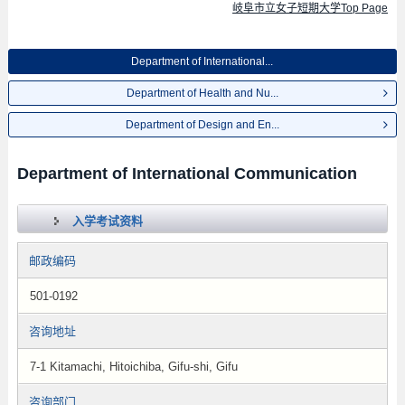
岐阜市立女子短期大学Top Page
Department of International...
Department of Health and Nu...
Department of Design and En...
Department of International Communication
入学考试资料
邮政编码
501-0192
咨询地址
7-1 Kitamachi, Hitoichiba, Gifu-shi, Gifu
咨询部门