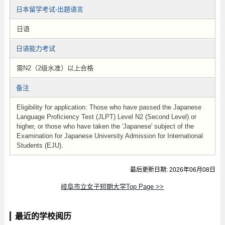
日本留学考试-出题语言
日语
日语能力考试
需N2（2级水准）以上合格
备注
Eligibility for application: Those who have passed the Japanese
Language Proficiency Test (JLPT) Level N2 (Second Level) or
higher, or those who have taken the 'Japanese' subject of the
Examination for Japanese University Admission for International
Students (EJU).
最后更新日期: 2026年06月08日
岐阜市立女子短期大学Top Page >>
最近的学校阅历