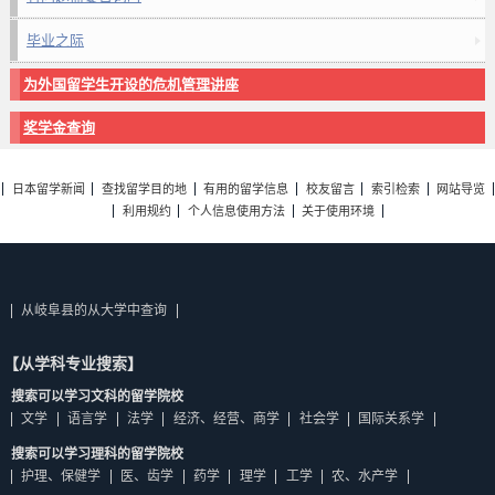
毕业之际
为外国留学生开设的危机管理讲座
奖学金查询
日本留学新闻
查找留学目的地
有用的留学信息
校友留言
索引检索
网站导览
利用规约
个人信息使用方法
关于使用环境
从岐阜县的从大学中查询
【从学科专业搜索】
搜索可以学习文科的留学院校
文学
语言学
法学
经济、经营、商学
社会学
国际关系学
搜索可以学习理科的留学院校
护理、保健学
医、齿学
药学
理学
工学
农、水产学