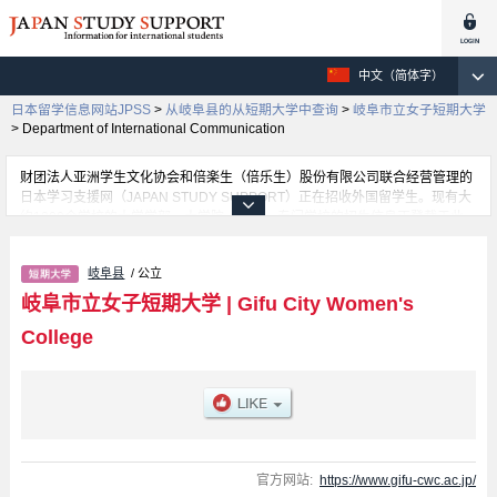
中文（简体字）
日本留学信息网站JPSS
>
从岐阜县的从短期大学中查询
>
岐阜市立女子短期大学
>
Department of International Communication
财团法人亚洲学生文化协会和倍楽生（倍乐生）股份有限公司联合经营管理的
日本学习支援网（JAPAN STUDY SUPPORT）正在招收外国留学生。现有大
约1300个学校的大学学部、大学院、短大、专门学校的招生信息正登载于此
网。
这里登载的是岐阜市立女子短期大学的详细招生信息。有Department of
岐阜县
/ 公立
International Communication 学部、Department of Health and Nutrition 学
部、Department of Design and Environment 学部等各学部的不同信息。招收
岐阜市立女子短期大学
|
Gifu City Women's
名额、合格人数等考试信息，以及设施介绍、联系方式等外国留学生必要的信
College
息都登载于此，请务必查阅和利用此网。
官方网站:
https://www.gifu-cwc.ac.jp/