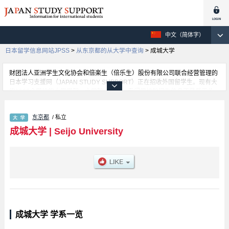
中文（简体字）
日本留学信息网站JPSS
>
从东京都的从大学中查询
>
成城大学
财团法人亚洲学生文化协会和倍楽生（倍乐生）股份有限公司联合经营管理的
日本学习支援网（JAPAN STUDY SUPPORT）正在招收外国留学生。现有大
约1300个学校的大学学部、大学院、短大、专门学校的招生信息正登载于此
网。
这里登载的是成城大学的详细招生信息。有Economics 学部、Law 学部、
东京都
/ 私立
Social Innovation 学部、Arts and Litereture 学部等各学部的不同信息。招收
名额、合格人数等考试信息，以及设施介绍、联系方式等外国留学生必要的信
成城大学
|
Seijo University
息都登载于此，请务必查阅和利用此网。
成城大学 学系一览