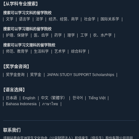
【从学科专业搜索】
搜索可以学习文科的留学院校
文学
语言学
法学
经济、经营、商学
社会学
国际关系学
搜索可以学习理科的留学院校
护理、保健学
医、齿学
药学
理学
工学
农、水产学
搜索可以学习文理科的留学院校
师范、教育学
生活科学
艺术学
综合科学
【奖学金咨询】
奖学金查询
奖学金
JAPAN STUDY SUPPORT Scholarships
【语言选择】
日本語
English
中文（繁體字）
한국어
Tiếng Việt
Bahasa Indonesia
ภาษาไทย
联系我们
该网站是由亚洲学生文化协会（公益财团法人）和倍楽生（倍乐生）股份有限公司共同