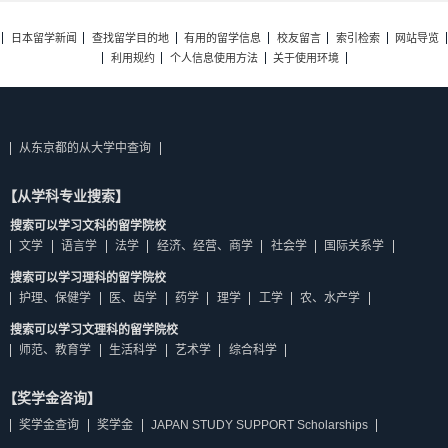
日本留学新闻
查找留学目的地
有用的留学信息
校友留言
索引检索
网站导览
利用规约
个人信息使用方法
关于使用环境
从东京都的从大学中查询
【从学科专业搜索】
搜索可以学习文科的留学院校
文学
语言学
法学
经济、经营、商学
社会学
国际关系学
搜索可以学习理科的留学院校
护理、保健学
医、齿学
药学
理学
工学
农、水产学
搜索可以学习文理科的留学院校
师范、教育学
生活科学
艺术学
综合科学
【奖学金咨询】
奖学金查询
奖学金
JAPAN STUDY SUPPORT Scholarships