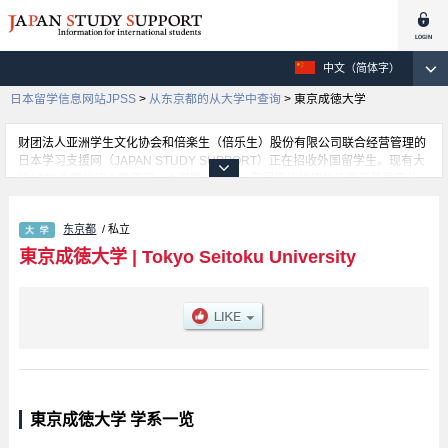
中文（简体字）
日本留学信息网站JPSS
>
从东京都的从大学中查询
>
東京成徳大学
财团法人亚洲学生文化协会和倍楽生（倍乐生）股份有限公司联合经营管理的
日本学习支援网（JAPAN STUDY SUPPORT）正在招收外国留学生。现有大
约1300个学校的大学学部、大学院、短大、专门学校的招生信息正登载于此
网。
这里登载的是東京成徳大学的详细招生信息。有等各学部的不同信息。招收名
东京都
/ 私立
额、合格人数等考试信息，以及设施介绍、联系方式等外国留学生必要的信息
都登载于此，请务必查阅和利用此网。
東京成徳大学
|
Tokyo Seitoku University
東京成徳大学 学系一览