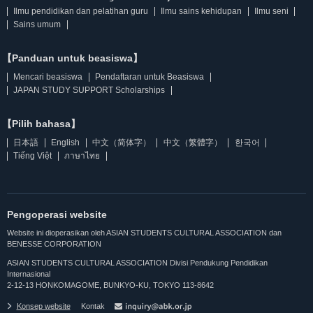
Ilmu pendidikan dan pelatihan guru
Ilmu sains kehidupan
Ilmu seni
Sains umum
【Panduan untuk beasiswa】
Mencari beasiswa
Pendaftaran untuk Beasiswa
JAPAN STUDY SUPPORT Scholarships
【Pilih bahasa】
日本語
English
中文（简体字）
中文（繁體字）
한국어
Tiếng Việt
ภาษาไทย
Pengoperasi website
Website ini dioperasikan oleh ASIAN STUDENTS CULTURAL ASSOCIATION dan
BENESSE CORPORATION
ASIAN STUDENTS CULTURAL ASSOCIATION Divisi Pendukung Pendidikan
Internasional
2-12-13 HONKOMAGOME, BUNKYO-KU, TOKYO 113-8642
Konsep website
Kontak