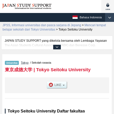
Bahasa Indonesia
JPSS, Informasi universitas dan pasca sarjana di Jepang
>
Mencari tempat
belajar sekolah dari Tokyo Universitas
>
Tokyo Seitoku University
JAPAN STUDY SUPPORT yang dikelola bersama oleh Lembaga Yayasan
The Asian Students Cultural Association (ABK) dan Benesse Corp.
menyediakan informasi sekitar 1300 universitas, pascasarjana, universitas
yunior, akademi kejuruan yang siap menerima mahasiswa(i) mancanegara.
Tersedia informasi rinci mengenai Tokyo Seitoku University, mencakup
Tokyo
/ Sekolah swasta
informasi per fakultas seperti , serta berbagai informasi yang berguna bagi
mahasiswa(i) mancanegara seperti kuota untuk jumlah pendaftar dan
東京成徳大学
|
Tokyo Seitoku University
jumlah kelulusan ujian masuk mahasiswa(i) mancanegara, informasi
mengenai ujian masuk, prasarana kampus, akses jalan, dan lainnya.
Silakan memanfaatkannya.
Tokyo Seitoku University Daftar fakultas