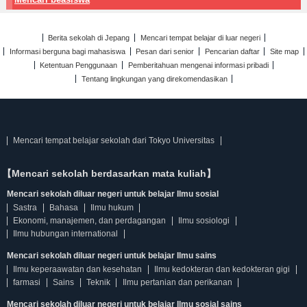
Berita sekolah di Jepang
Mencari tempat belajar di luar negeri
Informasi berguna bagi mahasiswa
Pesan dari senior
Pencarian daftar
Site map
Ketentuan Penggunaan
Pemberitahuan mengenai informasi pribadi
Tentang lingkungan yang direkomendasikan
Mencari tempat belajar sekolah dari Tokyo Universitas
【Mencari sekolah berdasarkan mata kuliah】
Mencari sekolah diluar negeri untuk belajar Ilmu sosial
Sastra
Bahasa
Ilmu hukum
Ekonomi, manajemen, dan perdagangan
Ilmu sosiologi
Ilmu hubungan international
Mencari sekolah diluar negeri untuk belajar Ilmu sains
Ilmu keperaawatan dan kesehatan
Ilmu kedokteran dan kedokteran gigi
farmasi
Sains
Teknik
Ilmu pertanian dan perikanan
Mencari sekolah diluar negeri untuk belajar Ilmu sosial sains