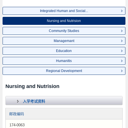
Integrated Human and Social...
Nursing and Nutrision
Community Studies
Managemant
Education
Humanitis
Regional Development
Nursing and Nutrision
入学考试资料
邮政编码
174-0063