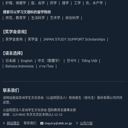
护理、保健学
医、齿学
药学
理学
工学
农、水产学
搜索可以学习文理科的留学院校
师范、教育学
生活科学
艺术学
综合科学
【奖学金咨询】
奖学金查询
奖学金
JAPAN STUDY SUPPORT Scholarships
【语言选择】
日本語
English
中文（繁體字）
한국어
Tiếng Việt
Bahasa Indonesia
ภาษาไทย
联系我们
该网站是由亚洲学生文化协会（公益财团法人）和倍楽生（倍乐生）股份有限公司共同
运营。
公益财团法人亚洲学生文化协会 国际教育支援事业部
邮编：113-8642 东京文京区本驹込2-12-13
网站理念
联系我们
公司介紹