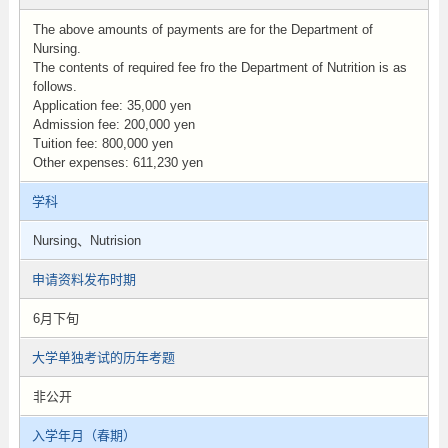
The above amounts of payments are for the Department of
Nursing.
The contents of required fee fro the Department of Nutrition is as
follows.
Application fee: 35,000 yen
Admission fee: 200,000 yen
Tuition fee: 800,000 yen
Other expenses: 611,230 yen
学科
Nursing、Nutrision
申请资料发布时期
6月下旬
大学单独考试的历年考题
非公开
入学年月（春期）