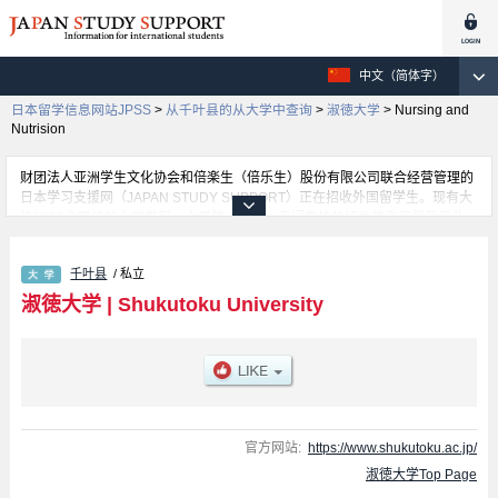
中文（简体字）
日本留学信息网站JPSS
>
从千叶县的从大学中查询
>
淑徳大学
>
Nursing and
Nutrision
财团法人亚洲学生文化协会和倍楽生（倍乐生）股份有限公司联合经营管理的
日本学习支援网（JAPAN STUDY SUPPORT）正在招收外国留学生。现有大
约1300个学校的大学学部、大学院、短大、专门学校的招生信息正登载于此
网。
这里登载的是淑徳大学的详细招生信息。有Integrated Human and Social
千叶县
/ 私立
Welfare Studies 学部、Nursing and Nutrision 学部、Community Studies 学
部、Managemant 学部、Education 学部、Humanitis 学部、Regional
淑徳大学
|
Shukutoku University
Development 学部等各学部的不同信息。招收名额、合格人数等考试信息，以
及设施介绍、联系方式等外国留学生必要的信息都登载于此，请务必查阅和利
用此网。
官方网站:
https://www.shukutoku.ac.jp/
淑徳大学Top Page