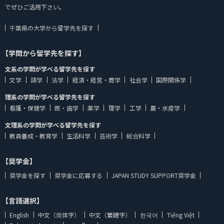
でぜひご活用下さい。
千葉県の大学から留学先を探す
【学問から留学先を探す】
文系の学問が学べる留学先を探す
文学
語学
法学
経済・経営・商学
社会学
国際関係学
理系の学問が学べる留学先を探す
看護・保健学
医・歯学
薬学
理学
工学
農・水産学
文理系の学問が学べる留学先を探す
教員養成・教育学
生活科学
芸術学
総合科学
【奨学金】
奨学金を探す
奨学金に応募する
JAPAN STUDY SUPPORT奨学金
【言語選択】
English
中文（简体字）
中文（繁體字）
한국어
Tiếng Việt