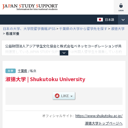
日本語
日本の大学、大学院留学情報JPSS
>
千葉県の大学から留学先を探す
>
淑徳大学
>
看護栄養
公益財団法人アジア学生文化協会と株式会社ベネッセコーポレーションが共
同運営しているJAPAN STUDY SUPPORTでは外国人留学生を募集している約
1,300校の大学・大学院・短大・専門学校情報を掲載しています。
こちらでは淑徳大学に関する詳細情報を記載しており、総合福祉学部や看護
栄養学部やコミュニティ政策学部や経営学部や教育学部や人文学部や地域創
千葉県
/ 私立
生学部等、学部別情報や、募集定員や合格者数など入試情報、施設案内、ア
淑徳大学
|
Shukutoku University
クセスなど外国人留学生に必要な情報を掲載しているので是非ご利用くださ
い。
オフィシャルサイト:
https://www.shukutoku.ac.jp/
淑徳大学トップページへ