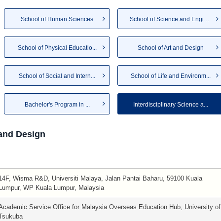
School of Human Sciences
School of Science and Engin...
School of Physical Educatio...
School of Art and Design
School of Social and Intern...
School of Life and Environm...
Bachelor's Program in ...
Interdisciplinary Science a...
 and Design
14F, Wisma R&D, Universiti Malaya, Jalan Pantai Baharu, 59100 Kuala
Lumpur, WP Kuala Lumpur, Malaysia
Academic Service Office for Malaysia Overseas Education Hub, University of
Tsukuba