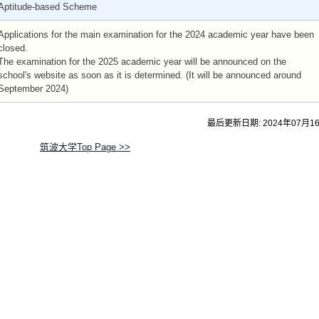
Aptitude-based Scheme
Applications for the main examination for the 2024 academic year have been
closed.
The examination for the 2025 academic year will be announced on the
school's website as soon as it is determined. (It will be announced around
September 2024)
最后更新日期: 2024年07月1
筑波大学Top Page >>