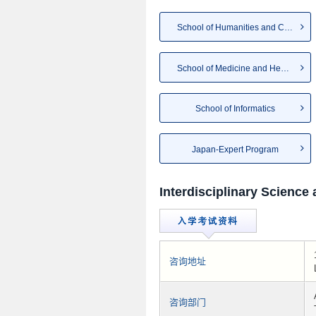
School of Humanities and Cu...
School of Medicine and Heal...
School of Informatics
Japan-Expert Program
Interdisciplinary Science
咨询地址
咨询部门