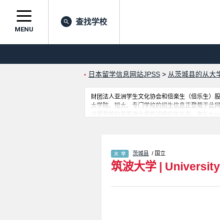
查找学校
MENU
日本留学信息网站JPSS
>
从茨城县的从大
财团法人亚洲学生文化协会和倍楽生（倍乐生）股份有
大学院、短大、专门学校的招生信息正登载于此
这里登载的是筑波大学的详细招生信息。有School of Humaniti
and Health Sciences 学部、School of Physical E
International Studies 学部、School of Life and
and Design 学部等各学部的不同信息。
茨城县
/ 国立
筑波大学
|
Universit