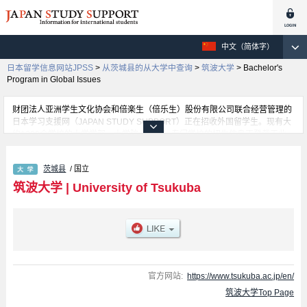
中文（简体字）
日本留学信息网站JPSS
>
从茨城县的从大学中查询
>
筑波大学
>
Bachelor's
Program in Global Issues
财团法人亚洲学生文化协会和倍楽生（倍乐生）股份有限公司联合经营管理的
日本学习支援网（JAPAN STUDY SUPPORT）正在招收外国留学生。现有大
约1300个学校的大学学部、大学院、短大、专门学校的招生信息正登载于此
网。
这里登载的是筑波大学的详细招生信息。有School of Humanities and Culture
茨城县
/ 国立
学部、School of Human Sciences 学部、School of Science and
Engineering 学部、School of Medicine and Health Sciences 学部、School
筑波大学
|
University of Tsukuba
of Physical Education, Health and Sport Sciences 学部、School of Art and
Design 学部、School of Informatics 学部、School of Social and
International Studies 学部、School of Life and Environmental Sciences 学
部、Japan-Expert Program 学部、Bachelor's Program in Global Issues 学
部、Interdisciplinary Science and Design 学部等各学部的不同信息。招收名
额、合格人数等考试信息，以及设施介绍、联系方式等外国留学生必要的信息
都登载于此，请务必查阅和利用此网。
官方网站:
https://www.tsukuba.ac.jp/en/
筑波大学Top Page