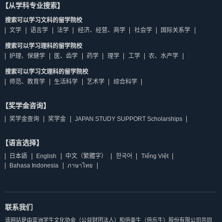
【从学科专业搜索】
搜索可以学习文科的留学院校
文学
语言学
法学
经济、经营、商学
社会学
国际关系学
搜索可以学习理科的留学院校
护理、保健学
医、齿学
药学
理学
工学
农、水产学
搜索可以学习文理科的留学院校
师范、教育学
生活科学
艺术学
综合科学
【奖学金咨询】
奖学金查询
奖学金
JAPAN STUDY SUPPORT Scholarships
【语言选择】
日本語
English
中文（繁體字）
한국어
Tiếng Việt
Bahasa Indonesia
ภาษาไทย
联系我们
该网站是由亚洲学生文化协会（公益财团法人）和倍楽生（倍乐生）股份有限公司共同