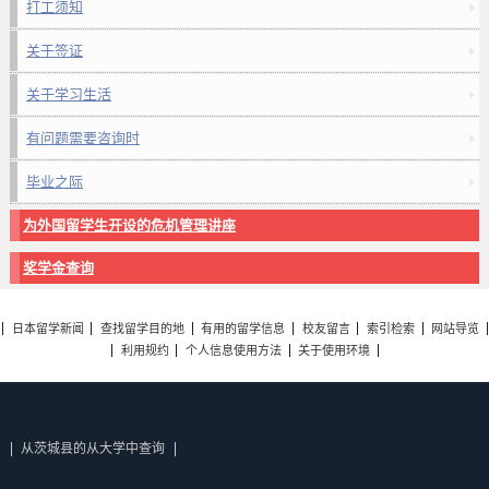
打工须知
关于签证
关于学习生活
有问题需要咨询时
毕业之际
为外国留学生开设的危机管理讲座
奖学金查询
日本留学新闻
查找留学目的地
有用的留学信息
校友留言
索引检索
网站导览
利用规约
个人信息使用方法
关于使用环境
从茨城县的从大学中查询