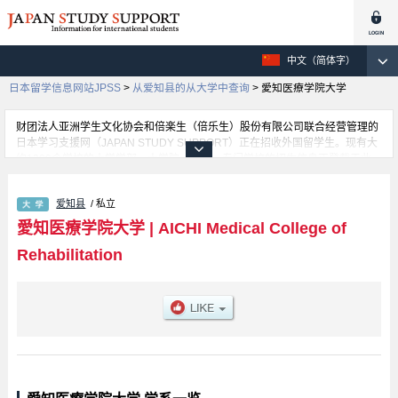
中文（简体字）
日本留学信息网站JPSS
>
从爱知县的从大学中查询
>
愛知医療学院大学
财团法人亚洲学生文化协会和倍楽生（倍乐生）股份有限公司联合经营管理的
日本学习支援网（JAPAN STUDY SUPPORT）正在招收外国留学生。现有大
约1300个学校的大学学部、大学院、短大、专门学校的招生信息正登载于此
网。
这里登载的是愛知医療学院大学的详细招生信息。有等各学部的不同信息。招
爱知县
/ 私立
收名额、合格人数等考试信息，以及设施介绍、联系方式等外国留学生必要的
信息都登载于此，请务必查阅和利用此网。
愛知医療学院大学
|
AICHI Medical College of
Rehabilitation