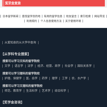
奖学金查询
日本留学新闻
查找留学目的地
有用的留学信息
校友留言
索引检索
网站导览
利用规约
个人信息使用方法
关于使用环境
从爱知县的从大学中查询
【从学科专业搜索】
搜索可以学习文科的留学院校
文学
语言学
法学
经济、经营、商学
社会学
国际关系学
搜索可以学习理科的留学院校
护理、保健学
医、齿学
药学
理学
工学
农、水产学
搜索可以学习文理科的留学院校
师范、教育学
生活科学
艺术学
综合科学
【奖学金咨询】