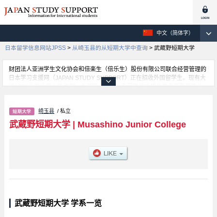
中文（简体字）
日本留学信息网站JPSS
>
从崎玉县的从短期大学中查询
>
武蔵野短期大学
财团法人亚洲学生文化协会和倍楽生（倍乐生）股份有限公司联合经营管理的
日本学习支援网（JAPAN STUDY SUPPORT）正在招收外国留学生。现有大
约1300个学校的大学学部、大学院、短大、专门学校的招生信息正登载于此
网。
这里登载的是武蔵野短期大学的详细招生信息。有等各学部的不同信息。招收
崎玉县
/ 私立
名额、合格人数等考试信息，以及设施介绍、联系方式等外国留学生必要的信
息都登载于此，请务必查阅和利用此网。
武蔵野短期大学
|
Musashino Junior College
武蔵野短期大学 学系一览