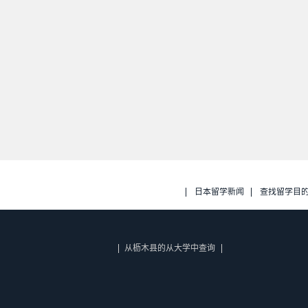
日本留学新闻
查找留学目
从枥木县的从大学中查询