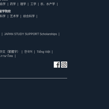
齿学
药学
理学
工学
农、水产学
留学院校
科学
艺术学
综合科学
JAPAN STUDY SUPPORT Scholarships
中文（繁體字）
한국어
Tiếng Việt
ภาษาไทย