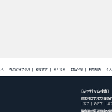
的地
有用的留学信息
校友留言
索引检索
网站导览
利用规约
个
【从学科专业搜索】
搜索可以学习文科的留
文学
语言学
法
搜索可以学习理科的留