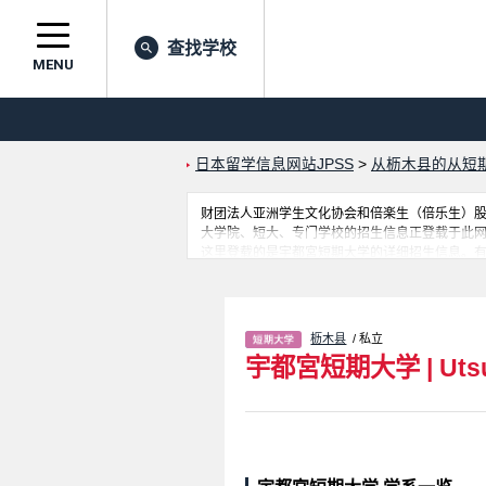
查找学校
MENU
日本留学信息网站JPSS
>
从枥木县的从短
财团法人亚洲学生文化协会和倍楽生（倍乐生）股份有
大学院、短大、专门学校的招生信息正登载于此
这里登载的是宇都宮短期大学的详细招生信息。
利用此网。
枥木县
/ 私立
宇都宮短期大学
|
Uts