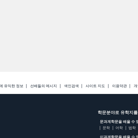
에 유익한 정보
선배들의 메시지
색인검색
사이트 지도
이용약관
개
학문분야로 유학지를
문과계학문을 배울 수 
문학
어학
법학
이과계학문을 배울 수 