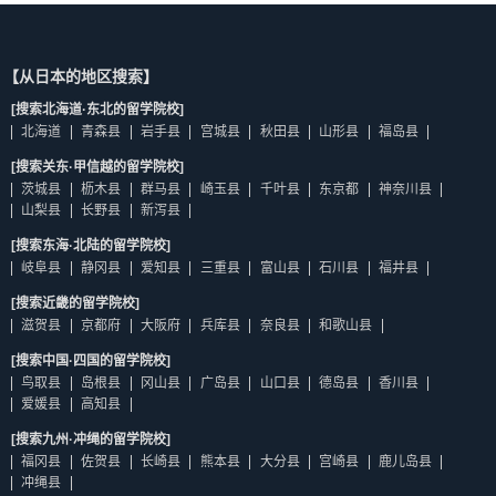
【从日本的地区搜索】
[搜索北海道·东北的留学院校]
北海道
青森县
岩手县
宫城县
秋田县
山形县
福岛县
[搜索关东·甲信越的留学院校]
茨城县
枥木县
群马县
崎玉县
千叶县
东京都
神奈川县
山梨县
长野县
新泻县
[搜索东海·北陆的留学院校]
岐阜县
静冈县
爱知县
三重县
富山县
石川县
福井县
[搜索近畿的留学院校]
滋贺县
京都府
大阪府
兵库县
奈良县
和歌山县
[搜索中国·四国的留学院校]
鸟取县
岛根县
冈山县
广岛县
山口县
德岛县
香川县
爱媛县
高知县
[搜索九州·冲绳的留学院校]
福冈县
佐贺县
长崎县
熊本县
大分县
宫崎县
鹿儿岛县
冲绳县