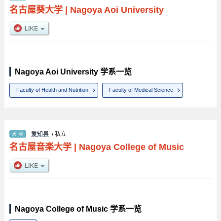
名古屋葵大学
|
Nagoya Aoi University
Nagoya Aoi University 学系一览
Faculty of Health and Nutrition
Faculty of Medical Science
爱知县
/ 私立
名古屋音楽大学
|
Nagoya College of Music
Nagoya College of Music 学系一览