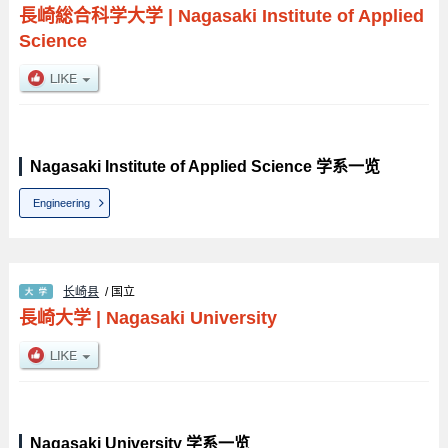
長崎総合科学大学
|
Nagasaki Institute of Applied
Science
Nagasaki Institute of Applied Science 学系一览
Engineering
长崎县
/ 国立
長崎大学
|
Nagasaki University
Nagasaki University 学系一览