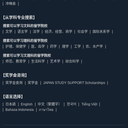
冲绳县
【从学科专业搜索】
搜索可以学习文科的留学院校
文学
语言学
法学
经济、经营、商学
社会学
国际关系学
搜索可以学习理科的留学院校
护理、保健学
医、齿学
药学
理学
工学
农、水产学
搜索可以学习文理科的留学院校
师范、教育学
生活科学
艺术学
综合科学
【奖学金咨询】
奖学金查询
奖学金
JAPAN STUDY SUPPORT Scholarships
【语言选择】
日本語
English
中文（繁體字）
한국어
Tiếng Việt
Bahasa Indonesia
ภาษาไทย