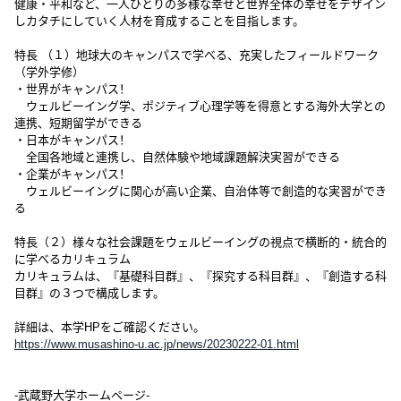
健康・平和など、一人ひとりの多様な幸せと世界全体の幸せをデザイン
しカタチにしていく人材を育成することを目指します。
特長 （１）地球大のキャンパスで学べる、充実したフィールドワーク
（学外学修）
・世界がキャンパス！
ウェルビーイング学、ポジティブ心理学等を得意とする海外大学との
連携、短期留学ができる
・日本がキャンパス！
全国各地域と連携し、自然体験や地域課題解決実習ができる
・企業がキャンパス！
ウェルビーイングに関心が高い企業、自治体等で創造的な実習ができ
る
特長（２）様々な社会課題をウェルビーイングの視点で横断的・統合的
に学べるカリキュラム
カリキュラムは、『基礎科目群』、『探究する科目群』、『創造する科
目群』の３つで構成します。
詳細は、本学HPをご確認ください。
https://www.musashino-u.ac.jp/news/20230222-01.html
-武蔵野大学ホームページ-