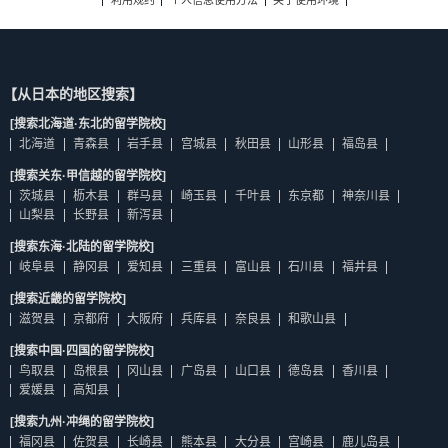
利用规约
个人信息使用方法
关于使用环境
【从日本的地区搜索】
[搜索北海道·东北的留学院校]
北海道
青森县
岩手县
宫城县
秋田县
山形县
福岛县
[搜索关东·甲信越的留学院校]
茨城县
枥木县
群马县
崎玉县
千叶县
东京都
神奈川县
山梨县
长野县
新泻县
[搜索东海·北陆的留学院校]
岐阜县
静冈县
爱知县
三重县
富山县
石川县
福井县
[搜索近畿的留学院校]
滋贺县
京都府
大阪府
兵库县
奈良县
和歌山县
[搜索中国·四国的留学院校]
鸟取县
岛根县
冈山县
广岛县
山口县
德岛县
香川县
爱媛县
高知县
[搜索九州·冲绳的留学院校]
福冈县
佐贺县
长崎县
熊本县
大分县
宫崎县
鹿儿岛县