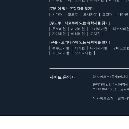
기후현
시즈오카현
아이치현
미에현
도
[긴키에 있는 유학지를 찾기]
시가현
교토부
오사카부
효고현
나라현
[주고쿠・시코쿠에 있는 유학지를 찾기]
돗토리현
시마네현
오카야마현
히로시마
가가와현
에히메현
고치현
[규슈・오키나와에 있는 유학지를 찾기]
후쿠오카현
사가현
나가사키현
구마모토
가고시마현
오키나와현
사이트 운영자
당 사이트는 (공재)아시
공익재단법인 아시아학생
〒113-8642 도쿄도 분쿄쿠
사이트 소개
질의 