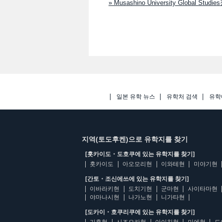
» Musashino University Global Stud
일본 유학 뉴스
유학처 검색
유학
지역(토도후켄)으로 유학지를 찾기
[홋카이도・도호쿠에 있는 유학지를 찾기]
홋카이도
아오모리현
이와테현
미야기현
[간토・조신에쓰에 있는 유학지를 찾기]
이바라키현
도치기현
군마현
사이타마현
야마나시현
나가노현
니가타현
[도카이・호쿠리쿠에 있는 유학지를 찾기]