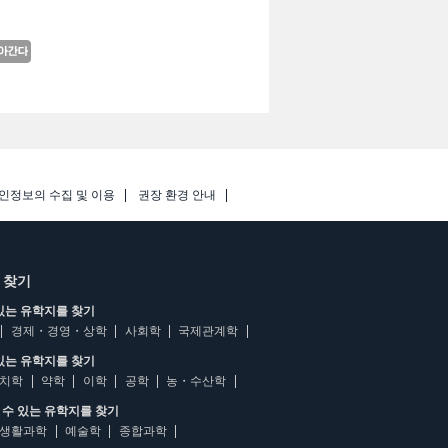
인정보의 수집 및 이용
권장 환경 안내
 찾기
있는 유학지를 찾기
경제・경영・상학
사회학
국제관계학
있는 유학지를 찾기
치학
약학
이학
공학
농・수산학
수 있는 유학지를 찾기
생활과학
예술학
종합과학