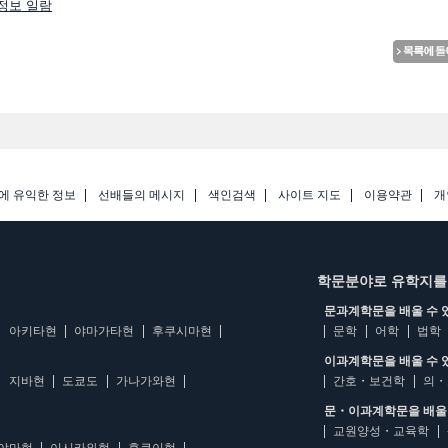
ies정보 일람
에 유익한 정보
선배들의 메시지
색인검색
사이트 지도
이용약관
개
학문분야로 유학지를
문과계학문을 배울 수 
아키타현
야마가타현
후쿠시마현
문학
어학
법학
이과계학문을 배울 수 
지바현
도쿄도
가나가와현
간호・보건학
의・
문・이과계학문을 배울 
교원양성・교육학