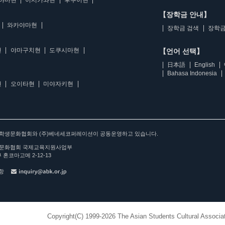
야마현
이시카와현
후쿠이현
【장학금 안내】
와카야마현
장학금 검색
장학금
현
야마구치현
도쿠시마현
【언어 선택】
日本語
English
Bahasa Indonesia
현
오이타현
미야자키현
아학생문화협회와 (주)베네세코퍼레이션이 공동운영하고 있습니다.
문화협회 국제교육지원사업부
 혼코마고메 2-12-13
사항
Copyright(C) 1999-2026 The Asian Students Cultural Associat