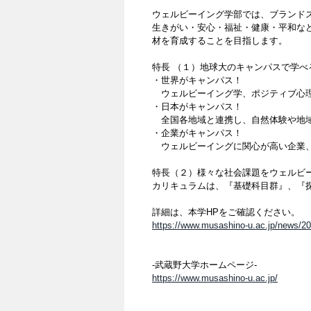
ウェルビーイング学部では、ブランド
生きがい・安心・福祉・健康・平和な
材を育成することを目指します。
特長 （１）地球大のキャンパスで学
・世界がキャンパス！
ウェルビーイング学、ポジティブ心理
・日本がキャンパス！
全国各地域と連携し、自然体験や地
・企業がキャンパス！
ウェルビーイングに関心が高い企業、
特長（２）様々な社会課題をウェルビ
カリキュラムは、『基礎科目群』、『
詳細は、本学HPをご確認ください。
https://www.musashino-u.ac.jp/news/2
-武蔵野大学ホームページ-
https://www.musashino-u.ac.jp/