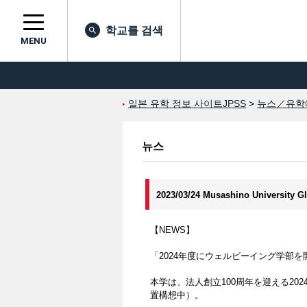
학교를 검색
MENU
일본 유학 정보 사이트JPSS
>
뉴스／유학
뉴스
2023/03/24 Musashino University G
【NEWS】
「2024年度にウェルビーイング学部を
本学は、法人創立100周年を迎える2
置構想中）。