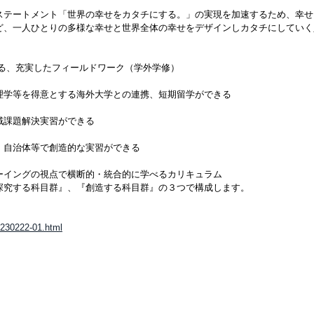
ステートメント「世界の幸せをカタチにする。」の実現を加速するため、幸せ
ど、一人ひとりの多様な幸せと世界全体の幸せをデザインしカタチにしていく
べる、充実したフィールドワーク（学外学修）
学等を得意とする海外大学との連携、短期留学ができる
域課題解決実習ができる
自治体等で創造的な実習ができる
ーイングの視点で横断的・統合的に学べるカリキュラム
探究する科目群』、『創造する科目群』の３つで構成します。
0230222-01.html